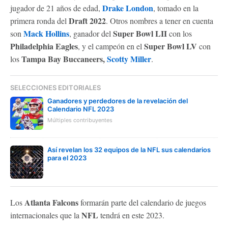
Drake London
jugador de 21 años de edad,
, tomado en la
Draft 2022
primera ronda del
. Otros nombres a tener en cuenta
Mack Hollins
Super Bowl LII
son
, ganador del
con los
Philadelphia Eagles
Super Bowl LV
, y el campeón en el
con
Tampa Bay Buccaneers,
Scotty Miller
los
.
SELECCIONES EDITORIALES
Ganadores y perdedores de la revelación del
Calendario NFL 2023
Múltiples contribuyentes
Así revelan los 32 equipos de la NFL sus calendarios
para el 2023
Atlanta Falcons
Los
formarán parte del calendario de juegos
NFL
internacionales que la
tendrá en este 2023.