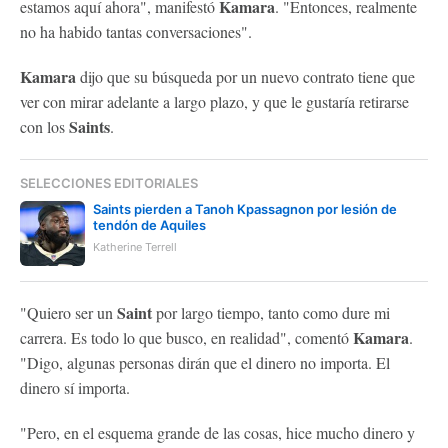
Kamara
estamos aquí ahora", manifestó
. "Entonces, realmente
no ha habido tantas conversaciones".
Kamara
dijo que su búsqueda por un nuevo contrato tiene que
ver con mirar adelante a largo plazo, y que le gustaría retirarse
Saints
con los
.
SELECCIONES EDITORIALES
Saints pierden a Tanoh Kpassagnon por lesión de
tendón de Aquiles
Katherine Terrell
Saint
"Quiero ser un
por largo tiempo, tanto como dure mi
Kamara
carrera. Es todo lo que busco, en realidad", comentó
.
"Digo, algunas personas dirán que el dinero no importa. El
dinero sí importa.
"Pero, en el esquema grande de las cosas, hice mucho dinero y