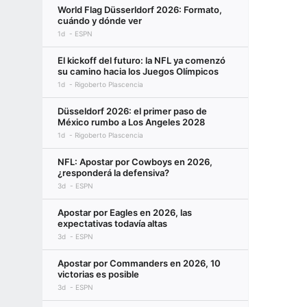
World Flag Düsserldorf 2026: Formato,
cuándo y dónde ver
1d
ESPN
El kickoff del futuro: la NFL ya comenzó
su camino hacia los Juegos Olímpicos
1d
Rigoberto Plascencia
Düsseldorf 2026: el primer paso de
México rumbo a Los Angeles 2028
1d
Rigoberto Plascencia
NFL: Apostar por Cowboys en 2026,
¿responderá la defensiva?
3d
ESPN
Apostar por Eagles en 2026, las
expectativas todavía altas
3d
ESPN
Apostar por Commanders en 2026, 10
victorias es posible
3d
ESPN