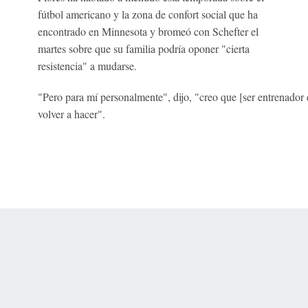
fútbol americano y la zona de confort social que ha
encontrado en Minnesota y bromeó con Schefter el
martes sobre que su familia podría oponer "cierta
resistencia" a mudarse.
"Pero para mí personalmente", dijo, "creo que [ser entrenador 
volver a hacer".
 Online Privacy Policy
Interest-Based Ads
About Nielsen Measurement
You
Corrections
7-5050 or visit gamblinghelplinema.org (MA). Call 877-8-HOPENY/text HOPE
es. (18+ DC/KY/NH/PR/WY). Void in ONT. Eligibility restrictions apply. Terms: 
wager tax may apply in IL.
Copyright: © 2026 ESPN Enterprises, LLC. All rights reserved.