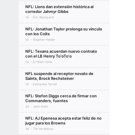
NFL: Lions dan extensión histórica al
corredor Jahmyr Gibbs
1d
Eric Woodyard
NFL: Jonathan Taylor prolonga su vínculo
con los Colts
1d
Stephen Holder
NFL: Texans acuerdan nuevo contrato
con el LB Henry To'oTo'o
1d
DJ Bien-Aime
NFL suspende al receptor novato de
Saints, Brock Rechsteiner
1d
Katherine Terrell
NFL: Stefon Diggs cerca de firmar con
Commanders, fuentes
2d
John Keim
NFL: AJ Epenesa acepta estar feliz de no
jugar para los Browns
3d
Tim McManus