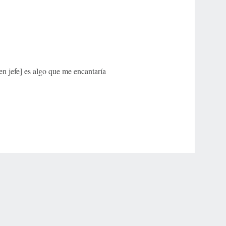
en jefe] es algo que me encantaría
r Privacy Choices
Contact Us
Disney Ad Sales Site
Work for ESPN
NY (467369) (NY). Call 888-789-7777/visit ccpg.org (CT), or visit
draftkings.com/sportsbook. On behalf of Boot Hill Casino (KS). Pass-thru of per