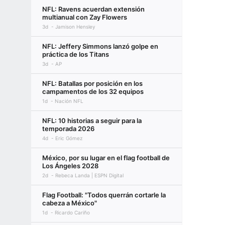
NFL: Ravens acuerdan extensión
multianual con Zay Flowers
3d
Jamison Hensley
NFL: Jeffery Simmons lanzó golpe en
práctica de los Titans
3d
AP
NFL: Batallas por posición en los
campamentos de los 32 equipos
1d
Nación NFL
NFL: 10 historias a seguir para la
temporada 2026
4d
Eric Gómez
México, por su lugar en el flag football de
Los Ángeles 2028
2d
Rebeca Landa | ESPN Digital
Flag Football: "Todos querrán cortarle la
cabeza a México"
1d
Ricardo Cariño