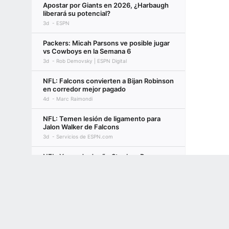
Apostar por Giants en 2026, ¿Harbaugh
liberará su potencial?
3d
ESPN
Packers: Micah Parsons ve posible jugar
vs Cowboys en la Semana 6
3d
Rob Demovsky | ESPN Digital
NFL: Falcons convierten a Bijan Robinson
en corredor mejor pagado
4d
Marc Raimondi
NFL: Temen lesión de ligamento para
Jalon Walker de Falcons
3d
Servicios de ESPN.com
NFL: Yerno de dueño Stephen Ross
dirigirá operaciones de Dolphins
Terms of Use
Privacy Policy
Your US State Privacy Rights
Children's
3d
Marcel Louis-Jacques
GAMBLING PROBLEM? CALL 1-800-GAMBLER or 1-800-MY-RESET, (800) 32
NFL: Apostar por 49ers en 2026, muy
www.mdgamblinghelp.org (MD), 1-800-981-0023 (PR). 21+ and present in most stat
poco margen de error
4d
ESPN