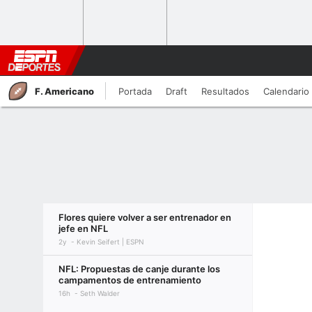
F. Americano
Portada
Draft
Resultados
Calendario
Flores quiere volver a ser entrenador en
jefe en NFL
2y
Kevin Seifert | ESPN
NFL: Propuestas de canje durante los
campamentos de entrenamiento
16h
Seth Walder