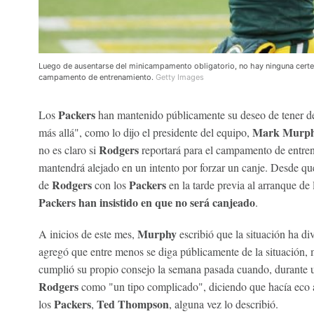
Luego de ausentarse del minicampamento obligatorio, no hay ninguna certe
campamento de entrenamiento.
Getty Images
Packers
Los
han mantenido públicamente su deseo de tener d
Mark Murp
más allá", como lo dijo el presidente del equipo,
Rodgers
no es claro si
reportará para el campamento de entre
mantendrá alejado en un intento por forzar un canje. Desde que s
Rodgers
Packers
de
con los
en la tarde previa al arranque de
Packers han insistido en que no será canjeado
.
Murphy
A inicios de este mes,
escribió que la situación ha di
agregó que entre menos se diga públicamente de la situación, 
cumplió su propio consejo la semana pasada cuando, durante u
Rodgers
como "un tipo complicado", diciendo que hacía eco a
Packers
Ted Thompson
los
,
, alguna vez lo describió.