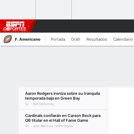
F. Americano
Portada
Draft
Resultados
Calendario
Aaron Rodgers ironiza sobre su tranquila
temporada baja en Green Bay
5y
Rob Demovsky
Cardinals confiarán en Carson Beck para
QB titular en el Hall of Fame Game
5h
Josh Weinfuss | ESPN Digital