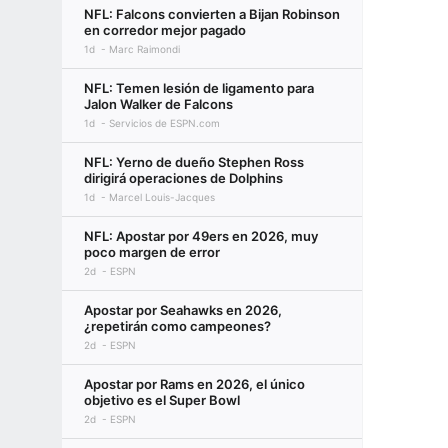
NFL: Falcons convierten a Bijan Robinson
en corredor mejor pagado
1d
Marc Raimondi
NFL: Temen lesión de ligamento para
Jalon Walker de Falcons
1d
Servicios de ESPN.com
NFL: Yerno de dueño Stephen Ross
dirigirá operaciones de Dolphins
1d
Marcel Louis-Jacques
NFL: Apostar por 49ers en 2026, muy
poco margen de error
2d
ESPN
Apostar por Seahawks en 2026,
¿repetirán como campeones?
2d
ESPN
Apostar por Rams en 2026, el único
objetivo es el Super Bowl
2d
ESPN