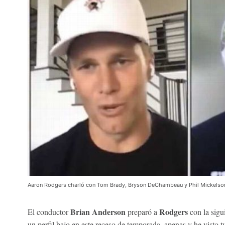
Aaron Rodgers charló con Tom Brady, Bryson DeChambeau y Phil Mickelson pr
Brian Anderson
Rodgers
El conductor
preparó a
con la sig
un perfil bajo en este receso de temporada, apenas y he visto