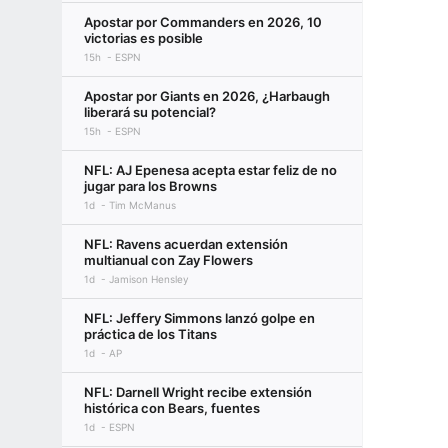
Apostar por Commanders en 2026, 10
victorias es posible
15h
ESPN
Apostar por Giants en 2026, ¿Harbaugh
liberará su potencial?
15h
ESPN
NFL: AJ Epenesa acepta estar feliz de no
jugar para los Browns
1d
Tim McManus
NFL: Ravens acuerdan extensión
multianual con Zay Flowers
1d
Jamison Hensley
NFL: Jeffery Simmons lanzó golpe en
práctica de los Titans
1d
AP
NFL: Darnell Wright recibe extensión
histórica con Bears, fuentes
1d
ESPN