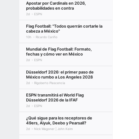
Apostar por Cardinals en 2026,
probabilidades en contra
2d
ESPN
Flag Football: "Todos querrán cortarle la
cabeza a México"
10h
Ricardo Cariño
Mundial de Flag Football: Formato,
fechas y cómo ver en México
2d
ESPN
Düsseldorf 2026: el primer paso de
México rumbo a Los Angeles 2028
2d
Rigoberto Plascencia
ESPN transmitirá el World Flag
Düsseldorf 2026 de la IFAF
2d
ESPN
¿Qué sigue para los receptores de
49ers, Aiyuk, Deebo y Pearsall?
2d
Nick Wagoner | John Keim