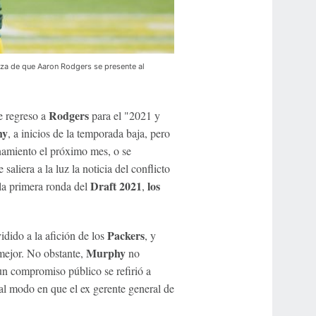
za de que Aaron Rodgers se presente al
Rodgers
e regreso a
para el "2021 y
hy
, a inicios de la temporada baja, pero
namiento el próximo mes, o se
aliera a la luz la noticia del conflicto
Draft 2021
los
 la primera ronda del
,
Packers
vidido a la afición de los
, y
Murphy
mejor. No obstante,
no
n compromiso público se refirió a
l modo en que el ex gerente general de