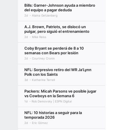
Bills: Garner-Johnson ayuda a miembro
del equipo a pagar deduda
2d
Alaina Getzenberg
A.J. Brown, Patriots, se dislocó un
pulgar, pero siguió el entrenamiento
2d
Mike Reiss
Coby Bryant se perderá de 8 a 10
semanas con Bears por lesión
2d
Courtney Cronin
NFL: Sorpresivo retiro del WR Ja'Lynn
Polk con los Saints
3d
Katherine Terrell
Packers: Micah Parsons ve posible jugar
vs Cowboys en la Semana 6
1d
Rob Demovsky | ESPN Digital
NFL: 10 historias a seguir para la
temporada 2026
2d
Eric Gómez