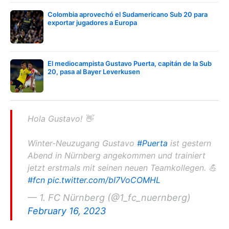
Colombia aprovechó el Sudamericano Sub 20 para
exportar jugadores a Europa
El mediocampista Gustavo Puerta, capitán de la Sub
20, pasa al Bayer Leverkusen
Hola Gustavo! 👋
Winter-Neuzugang Gustavo
#Puerta
ist gestern
Abend in Nürnberg angekommen und trainiert
jetzt erstmals mit seinen neuen Teamkollegen. 💪
#fcn
pic.twitter.com/bI7VoCOMHL
— 1. FC Nürnberg (@1_fc_nuernberg)
February 16, 2023