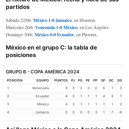
partidos
México 1-0 Jamaica
Sábado 22/06:
, en Houston.
Venezuela 1-0 México
Miércoles 26/6:
, en Los Ángeles.
México 0-0 Ecuador
Domingo 30/6:
, en Phoenix.
México en el grupo C: la tabla de
posiciones
GRUPO B - COPA AMÉRICA 2024
POSICIÓN
EQUIPO
PUNTOS
PJ
PG
PE
PP
GF
GC
DG
1
Venezuela
9
3
3
0
0
6
1
5
2
Ecuador
4
3
1
1
1
4
3
1
3
México
4
3
1
1
1
1
1
0
4
Jamaica
0
3
0
0
3
1
7
-6