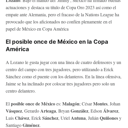
Lozano
. Bajo el mando del 'Jimmy', México ha firmado buenas
actuaciones y destaca su título de Copa Oro 2023 así como el
empate ante Alemania, pero el fracaso de la Nations League ha
provocado que los aficionados no confíen plenamente en el
papel de México en Copa América
El posible once de México en la Copa
América
A Lozano le gusta jugar con una línea de cuatro defensores y un
centro del campo con tres jugadores, pero utilizando a Erick
Sánchez como el puente con los delanteros. En la línea ofensiva,
Jaime se ha inclinado por colocar tres jugadores pero solo un
centro delantero.
posible once de México
Malagón
Montes
El
es:
; César
, Johan
Vásquez
Arteaga
González
Álvarez
, Gerardo
, Bryan
, Edson
,
Chávez
Sánchez
Antuna
Quiñones
Luis
, Erick
, Uriel
, Julián
y
Giménez
Santiago
.