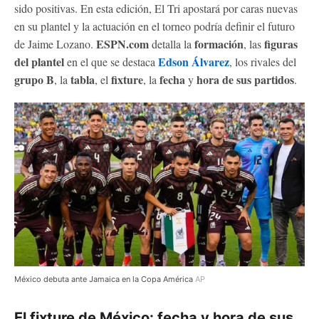
sido positivas. En esta edición, El Tri apostará por caras nuevas
en su plantel y la actuación en el torneo podría definir el futuro
ESPN.com
formación
figuras
de Jaime Lozano.
detalla la
, las
del plantel
Edson Álvarez
en el que se destaca
, los rivales del
grupo B
tabla
fixture
fecha
hora de sus partidos
, la
, el
,
la
y
.
México debuta ante Jamaica en la Copa América
AP
El fixture de México: fecha y hora de sus