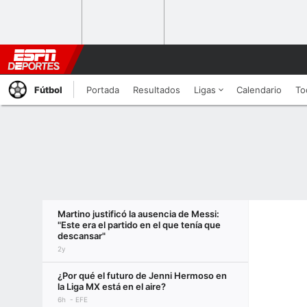
Fútbol
Portada
Resultados
Ligas
Calendario
To
Martino justificó la ausencia de Messi:
"Este era el partido en el que tenía que
descansar"
2y
¿Por qué el futuro de Jenni Hermoso en
la Liga MX está en el aire?
6h
EFE