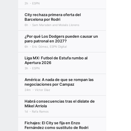
2h
ESPN
City rechaza primera oferta del
Barcelona por Rodri
6h
Sam Marsden and Moisés Llorens
¿Por qué Los Dodgers pueden causar un
paro patronal en 2027?
6h
Eric Gómez, ESPN Digital
Liga MX: Futbol de Estufa rumbo al
Apertura 2026
3h
ESPN
América: A nada de que se rompan las
negociaciones por Campaz
24m
Víctor Díaz
Habrá consecuencias tras el dislate de
Mikel Arriola
1d
Rafa Ramos
Fichajes: El City se fija en Enzo
Fernández como sustituto de Rodri