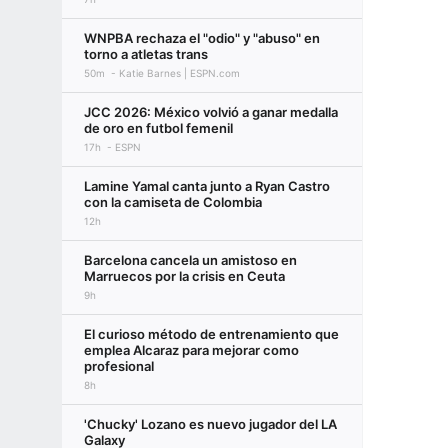
WNPBA rechaza el "odio" y "abuso" en
torno a atletas trans
50m
Katie Barnes | ESPN.com
JCC 2026: México volvió a ganar medalla
de oro en futbol femenil
17h
ESPN
Lamine Yamal canta junto a Ryan Castro
con la camiseta de Colombia
12h
Barcelona cancela un amistoso en
Marruecos por la crisis en Ceuta
9h
El curioso método de entrenamiento que
emplea Alcaraz para mejorar como
profesional
8h
'Chucky' Lozano es nuevo jugador del LA
Galaxy