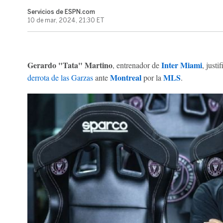
Servicios de ESPN.com
10 de mar, 2024, 21:30 ET
Gerardo "Tata" Martino
Inter Miami
, entrenador de
, justi
Montreal
MLS
derrota de las Garzas
ante
por la
.