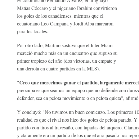
El colombiano Fernando Álvarez, el uruguayo
Matías Cóccaro y el nigeriano Ibrahim convirtieron
los goles de los canadienses, mientras que el
ecuatoriano Leo Campana y Jordi Alba marcaron
para los locales.
Por otro lado, Martino sostuvo que el Inter Miami
mereció mucho más en un encuentro que supuso su
primer tropiezo del año (dos victorias, un empate y
una derrota en cuatro partidos en la MLS).
Creo que merecimos ganar el partido, largamente merec
"
preocupa es que seamos un equipo que no defiende con durez
defender, sea en pelota movimiento o en pelota quieta", afirmó 
Y concluyó: "No tuvimos un buen comienzo. Los primeros 10-
realidad es que el rival nos hizo dos goles de pelota parada. Y
partido con tiros al travesaño, con tapadas del arquero. Clara
y claramente era un partido de los que el año pasado nos repr