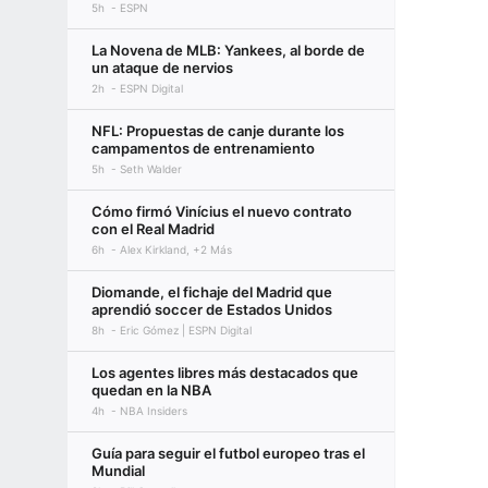
5h
ESPN
La Novena de MLB: Yankees, al borde de
un ataque de nervios
2h
ESPN Digital
NFL: Propuestas de canje durante los
campamentos de entrenamiento
5h
Seth Walder
Cómo firmó Vinícius el nuevo contrato
con el Real Madrid
6h
Alex Kirkland, +2 Más
Diomande, el fichaje del Madrid que
aprendió soccer de Estados Unidos
8h
Eric Gómez | ESPN Digital
Los agentes libres más destacados que
quedan en la NBA
4h
NBA Insiders
Guía para seguir el futbol europeo tras el
Mundial