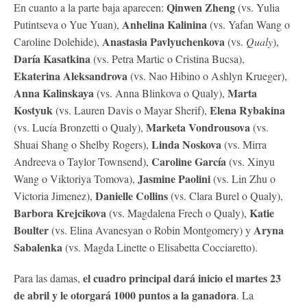
Qinwen Zheng
En cuanto a la parte baja aparecen:
(vs. Yulia
Anhelina Kalinina
Putintseva o Yue Yuan),
(vs. Yafan Wang o
Anastasia Pavlyuchenkova
Caroline Dolehide),
(vs.
Qualy
),
Daría Kasatkina
(vs. Petra Martic o Cristina Bucsa),
Ekaterina Aleksandrova
(vs. Nao Hibino o Ashlyn Krueger),
Anna Kalinskaya
Marta
(vs. Anna Blinkova o Qualy),
Kostyuk
Elena Rybakina
(vs. Lauren Davis o Mayar Sherif),
Marketa Vondrousova
(vs. Lucía Bronzetti o Qualy),
(vs.
Linda Noskova
Shuai Shang o Shelby Rogers),
(vs. Mirra
Caroline García
Andreeva o Taylor Townsend),
(vs. Xinyu
Jasmine Paolini
Wang o Viktoriya Tomova),
(vs. Lin Zhu o
Danielle Collins
Victoria Jimenez),
(vs. Clara Burel o Qualy),
Barbora Krejcikova
Katie
(vs. Magdalena Frech o Qualy),
Boulter
Aryna
(vs. Elina Avanesyan o Robin Montgomery) y
Sabalenka
(vs. Magda Linette o Elisabetta Cocciaretto).
el cuadro principal dará inicio el martes 23
Para las damas,
de abril y le otorgará 1000 puntos a la ganadora
. La