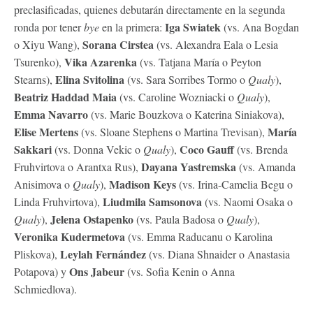
preclasificadas, quienes debutarán directamente en la segunda
Iga Swiatek
ronda por tener
bye
en la primera:
(vs. Ana Bogdan
Sorana Cirstea
o Xiyu Wang),
(vs. Alexandra Eala o Lesia
Vika Azarenka
Tsurenko),
(vs. Tatjana María o Peyton
Elina Svitolina
Stearns),
(vs. Sara Sorribes Tormo o
Qualy
),
Beatriz Haddad Maia
(vs. Caroline Wozniacki o
Qualy
),
Emma Navarro
(vs. Marie Bouzkova o Katerina Siniakova),
Elise Mertens
María
(vs. Sloane Stephens o Martina Trevisan),
Sakkari
Coco Gauff
(vs. Donna Vekic o
Qualy
),
(vs. Brenda
Dayana Yastremska
Fruhvirtova o Arantxa Rus),
(vs. Amanda
Madison Keys
Anisimova o
Qualy
),
(vs. Irina-Camelia Begu o
Liudmila Samsonova
Linda Fruhvirtova),
(vs. Naomi Osaka o
Jelena Ostapenko
Qualy
),
(vs. Paula Badosa o
Qualy
),
Veronika Kudermetova
(vs. Emma Raducanu o Karolina
Leylah Fernández
Pliskova),
(vs. Diana Shnaider o Anastasia
Ons Jabeur
Potapova) y
(vs. Sofia Kenin o Anna
Schmiedlova).