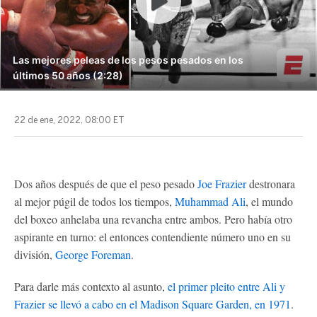
Las mejores peleas de los pesos pesados en los
últimos 50 años (2:28)
22 de ene, 2022, 08:00 ET
Dos años después de que el peso pesado
Joe Frazier
destronara
al mejor púgil de todos los tiempos,
Muhammad Ali
, el mundo
del boxeo anhelaba una revancha entre ambos. Pero había otro
aspirante en turno: el entonces contendiente número uno en su
división,
George Foreman
.
Para darle más contexto al asunto,
el primer pleito entre Ali y
Frazier se llevó a cabo en el Madison Square Garden, en 1971
.