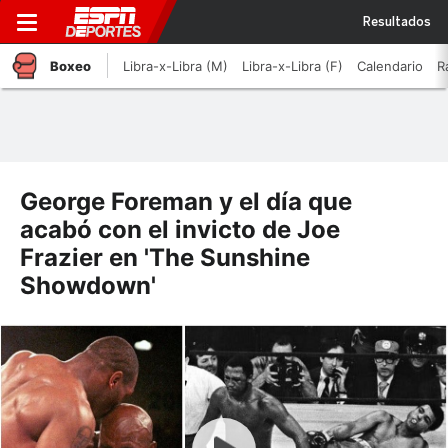
Resultados
Boxeo
Libra-x-Libra (M)
Libra-x-Libra (F)
Calendario
R
George Foreman y el día que
acabó con el invicto de Joe
Frazier en 'The Sunshine
Showdown'