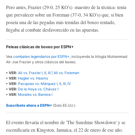
Pero antes, Frazier (29-0, 25 KO's) -maestro de la técnica- tenía
que prevalecer sobre un Foreman (37-0, 34 KO's) que, si bien
poseía una de las pegadas más temidas del boxeo rentado,
llegaba al combate desfavorecido en las apuestas.
Peleas clásicas de boxeo por ESPN+
Vea
combates legendarios por ESPN+
, incluyendo la trilogía Muhammad
Ali-Joe Frazier y otros clásicos del boxeo.
• VER:
Ali vs. Frazier I
,
II
,
III
|
Ali vs. Foreman
• VER:
Hagler vs. Hearns
• VER:
Pacquiao vs. Márquez I
,
II
,
III
,
IV
• VER:
De la Hoya vs. Chávez I
• VER:
Morales vs. Barrera I
Suscríbete ahora a ESPN+
(Solo EE.UU.)
El evento llevaría el nombre de 'The Sunshine Showdown' y se
escenificaría en Kingston, Jamaica, el 22 de enero de ese año.