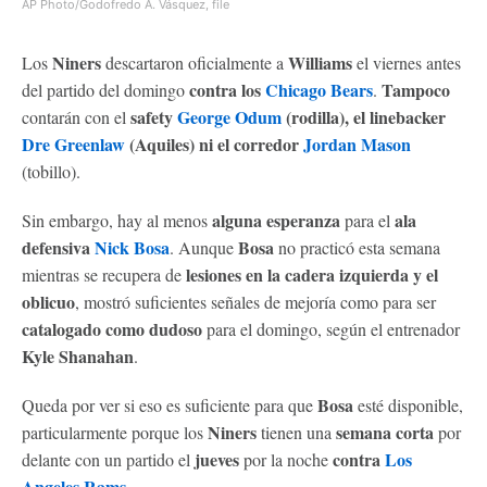
AP Photo/Godofredo A. Vásquez, file
Niners
Williams
Los
descartaron oficialmente a
el viernes antes
contra los
Chicago Bears
Tampoco
del partido del domingo
.
safety
George Odum
(rodilla), el linebacker
contarán con el
Dre Greenlaw
(Aquiles) ni el corredor
Jordan Mason
(tobillo).
alguna esperanza
ala
Sin embargo, hay al menos
para el
defensiva
Nick Bosa
Bosa
. Aunque
no practicó esta semana
lesiones en la cadera izquierda y el
mientras se recupera de
oblicuo
, mostró suficientes señales de mejoría como para ser
catalogado como dudoso
para el domingo, según el entrenador
Kyle Shanahan
.
Bosa
Queda por ver si eso es suficiente para que
esté disponible,
Niners
semana corta
particularmente porque los
tienen una
por
jueves
contra
Los
delante con un partido el
por la noche
Angeles Rams
.