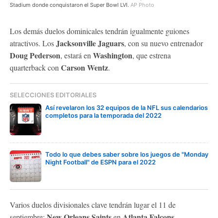
Stadium donde conquistaron el Super Bowl LVI.
AP Photo
Los demás duelos dominicales tendrán igualmente guiones
Jacksonville Jaguars
atractivos. Los
, con su nuevo entrenador
Doug Pederson
Washington
, estará en
, que estrena
Carson Wentz
quarterback con
.
SELECCIONES EDITORIALES
Así revelaron los 32 equipos de la NFL sus calendarios
completos para la temporada del 2022
Todo lo que debes saber sobre los juegos de "Monday
Night Football" de ESPN para el 2022
Varios duelos divisionales clave tendrán lugar el 11 de
New Orleans Saints
Atlanta Falcons
septiembre:
en
,