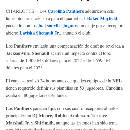
Carolina Panthers
CHARLOTTE -- Los
adquirieron este
Baker Mayfield
lunes otra arma ofensiva para el quarterback
,
Jacksonville Jaguars
pactando con los
un canje por el receptor
Laviska Shenault Jr
abierto
., anunció el club.
Panthers
Los
enviarán una compensación de draft no revelada a
Jacksonville
Shenault
.
acarrea un impacto contra el tope
salarial de 1,309,643 dólares para el 2022 y de 1,659,464
dólares para el 2023.
NFL
El canje se realizó 24 horas antes de que los equipos de la
Carolina
tienen requerido definir sus plantillas en 53 jugadores.
estaba en 80 jugadores este lunes.
Panthers
Los
parecen fijos con sus cuatro receptores abiertos
DJ Moore, Robbie Anderson, Terrace
principales en
Marshall Jr.
Shi Smith
y
, aunque las lesiones han sido tema
Marshall
para
desde que fuera seleccionado en la segunda