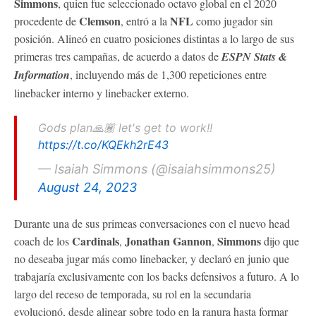
Simmons
, quien fue seleccionado octavo global en el 2020
Clemson
NFL
procedente de
, entró a la
como jugador sin
posición. Alineó en cuatro posiciones distintas a lo largo de sus
primeras tres campañas, de acuerdo a datos de
ESPN Stats &
Information
, incluyendo más de 1,300 repeticiones entre
linebacker interno y linebacker externo.
Gods plan🙏🏾 let's get to work!!
https://t.co/KQEkh2rE43
— Isaiah Simmons (@isaiahsimmons25)
August 24, 2023
Durante una de sus primeas conversaciones con el nuevo head
Cardinals
Jonathan Gannon
Simmons
coach de los
,
,
dijo que
no deseaba jugar más como linebacker, y declaró en junio que
trabajaría exclusivamente con los backs defensivos a futuro. A lo
largo del receso de temporada, su rol en la secundaria
evolucionó, desde alinear sobre todo en la ranura hasta formar