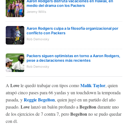
Aaron Rodgers disfruta vacaciones en Hawaii, en
medio del drama con los Packers
Jeremy Willis
Aaron Rodgers culpa a la filosofía organizacional por
conflicto con Packers
Rob Demovsky
Packers siguen optimistas en torno a Aaron Rodgers,
pese a declaraciones más recientes
Rob Demovsky
Love
Malik Taylor
A
le quedó trabajar con tipos como
, quien
atrapó cinco pases para 66 yardas y un touchdown la temporada
Reggie Begelton
pasada, y
, quien jugó en un partido del año
Love
Begelton
pasado.
lanzó un balón profundo a
durante uno
Begelton
de los ejercicios de 7 contra 7, pero
no se pudo quedar
con él.