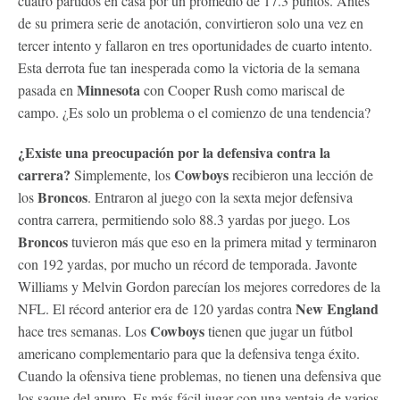
cuatro partidos en casa por un promedio de 17.3 puntos. Antes
de su primera serie de anotación, convirtieron solo una vez en
tercer intento y fallaron en tres oportunidades de cuarto intento.
Esta derrota fue tan inesperada como la victoria de la semana
Minnesota
pasada en
con Cooper Rush como mariscal de
campo. ¿Es solo un problema o el comienzo de una tendencia?
¿Existe una preocupación por la defensiva contra la
carrera?
Cowboys
Simplemente, los
recibieron una lección de
Broncos
los
. Entraron al juego con la sexta mejor defensiva
contra carrera, permitiendo solo 88.3 yardas por juego. Los
Broncos
tuvieron más que eso en la primera mitad y terminaron
con 192 yardas, por mucho un récord de temporada. Javonte
Williams y Melvin Gordon parecían los mejores corredores de la
New England
NFL. El récord anterior era de 120 yardas contra
Cowboys
hace tres semanas. Los
tienen que jugar un fútbol
americano complementario para que la defensiva tenga éxito.
Cuando la ofensiva tiene problemas, no tienen una defensiva que
los saque del apuro. Es más fácil jugar con una ventaja de varios