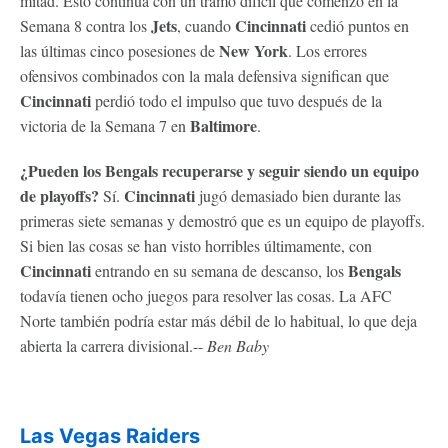
mitad. Esto continúa con un tramo difícil que comenzó en la
Jets
Cincinnati
Semana 8 contra los
, cuando
cedió puntos en
New York
las últimas cinco posesiones de
. Los errores
ofensivos combinados con la mala defensiva significan que
Cincinnati
perdió todo el impulso que tuvo después de la
Baltimore
victoria de la Semana 7 en
.
¿Pueden los
Bengals
recuperarse y seguir siendo un equipo
de playoffs?
Cincinnati
Sí.
jugó demasiado bien durante las
primeras siete semanas y demostró que es un equipo de playoffs.
Si bien las cosas se han visto horribles últimamente, con
Cincinnati
Bengals
entrando en su semana de descanso, los
todavía tienen ocho juegos para resolver las cosas. La AFC
Norte también podría estar más débil de lo habitual, lo que deja
abierta la carrera divisional.--
Ben Baby
Las Vegas Raiders