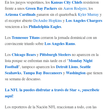
Kansas City Chiefs
En los juegos vespertinos, los
resistieron
Green Bay Packers
frente a unos
sin
Aaron Rodgers
; los
Arizona Cardinals
ganaron sin el quarterback
Kyler Murray
y
Los Angeles Chargers
el receptor abierto
DeAndre Hopkins
y
Philadelphia Eagles
vencieron a los
.
Tennessee Titans
Los
cerraron la jornada dominical con un
Los Angeles Rams
convincente triunfo sobre
.
Chicago Bears
Pittsburgh Steelers
Los
y
no aparecen en la
Monday Night
lista porque se enfrentan más tarde en el "
Football
Detroit Lions
Seattle
", tampoco aparecen los
,
Seahawks
Tampa Bay Buccaneers
Washington
,
y
que tienen
su semana de descanso.
La NFL la puedes disfrutar a través de Star +, ¡suscríbete
aquí!
Los reporteros de la Nación NFL reaccionan a todo, con las