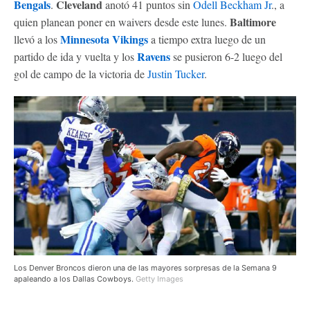
Bengals
Cleveland
.
anotó 41 puntos sin
Odell Beckham Jr
., a
Baltimore
quien planean poner en waivers desde este lunes.
Minnesota Vikings
llevó a los
a tiempo extra luego de un
Ravens
partido de ida y vuelta y los
se pusieron 6-2 luego del
gol de campo de la victoria de
Justin Tucker
.
Los Denver Broncos dieron una de las mayores sorpresas de la Semana 9
apaleando a los Dallas Cowboys.
Getty Images