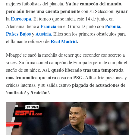
Ya fue campeón del mundo,
mejores futbolistas del planeta.
pero aún tiene una cuenta pendiente
ganar
con su Selección:
la
Eurocopa
. El torneo que se inicia este 14 de junio, en
Francia
Polonia
,
Alemania, tiene a
en el Grupo D junto con
Países Bajos
y
Austria.
Ellos son los primeros obstáculos para
Real Madrid
.
el flamante refuerzo de
Mbappé se sacó la mochila de tener que esconder ese secreto a
voces. Su firma con el campeón de Europa le permite cumplir el
quedó liberado tras una temporada
sueño de su niñez. Así,
más traumática que otra cosa en PSG.
Allí sufrió presiones y
plagada de acusaciones de
críticas internas, y su salida estuvo
'maltrato' y 'traición'.