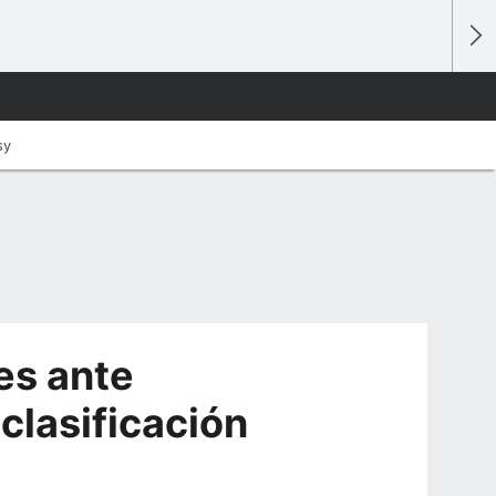
sy
es ante
 clasificación