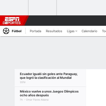
Fútbol
Portada
Resultados
Ligas
Calendario
To
Ecuador igualó sin goles ante Paraguay,
que logró la clasificación al Mundial
337d
México vuelve a unos Juegos Olímpicos
ocho años después
7h
Omar Flores Aldana