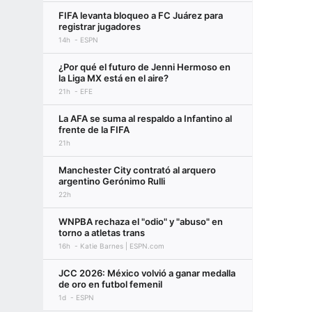
FIFA levanta bloqueo a FC Juárez para
registrar jugadores
14h
ESPN
¿Por qué el futuro de Jenni Hermoso en
la Liga MX está en el aire?
21h
EFE
La AFA se suma al respaldo a Infantino al
frente de la FIFA
21h
Manchester City contrató al arquero
argentino Gerónimo Rulli
22h
WNPBA rechaza el "odio" y "abuso" en
torno a atletas trans
16h
Katie Barnes | ESPN.com
JCC 2026: México volvió a ganar medalla
de oro en futbol femenil
1d
ESPN