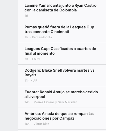
Lamine Yamal canta junto a Ryan Castro
con la camiseta de Colombia
1d
Pumas quedó fuera de la Leagues Cup
tras caer ante Cincinnati
9h
Fernando Villa
Leagues Cup: Clasificados a cuartos de
final al momento
7h
ESPN
Dodgers: Blake Snell volverá martes vs
Royals
11h
AP
Fuente: Ronald Araujo se marcha cedido
al Liverpool
14h
Moisés Llorens y Sam Marsden
América: A nada de que se rompan las
negociaciones por Campaz
16h
Víctor Díaz