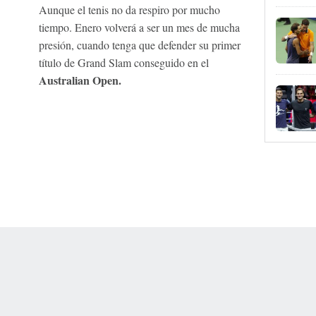
Aunque el tenis no da respiro por mucho
tiempo. Enero volverá a ser un mes de mucha
presión, cuando tenga que defender su primer
título de Grand Slam conseguido en el
Australian Open.
 Online Privacy Policy
Interest-Based Ads
About Nielsen Measurement
You
Corrections
7-5050 or visit gamblinghelplinema.org (MA). Call 877-8-HOPENY/text HOPE
es. (18+ DC/KY/NH/PR/WY). Void in ONT. Eligibility restrictions apply. Terms: 
wager tax may apply in IL.
Copyright: © 2026 ESPN Enterprises, LLC. All rights reserved.