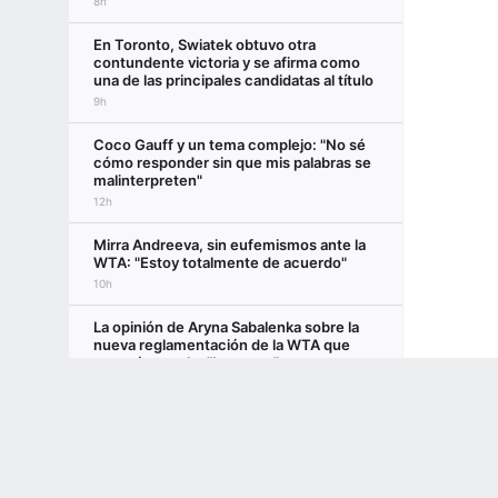
8h
En Toronto, Swiatek obtuvo otra
contundente victoria y se afirma como
una de las principales candidatas al título
9h
Coco Gauff y un tema complejo: "No sé
cómo responder sin que mis palabras se
malinterpreten"
12h
Mirra Andreeva, sin eufemismos ante la
WTA: "Estoy totalmente de acuerdo"
10h
La opinión de Aryna Sabalenka sobre la
nueva reglamentación de la WTA que
generó revuelo: "La apoyo"
Terms of Use
Privacy Policy
Your US State Privacy Rights
Children's
4d
Masters 1000 de Canadá: el histórico
GAMBLING PROBLEM? CALL 1-800-GAMBLER or 1-800-MY-RESET, (800) 32
dato que refleja la decepcionante
www.mdgamblinghelp.org (MD), 1-800-981-0023 (PR). 21+ and present in most stat
actuación de los máximos favoritos
1d