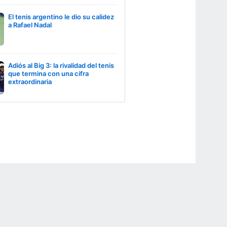
El tenis argentino le dio su calidez
a Rafael Nadal
Adiós al Big 3: la rivalidad del tenis
que termina con una cifra
extraordinaria
r Privacy Choices
Contact Us
Disney Ad Sales Site
Work for ESPN
NY (467369) (NY). Call 888-789-7777/visit ccpg.org (CT), or visit
draftkings.com/sportsbook. On behalf of Boot Hill Casino (KS). Pass-thru of per