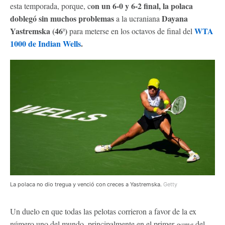
on un 6-0 y 6-2 final, la polaca
esta temporada, porque, c
doblegó sin muchos problemas
Dayana
a la ucraniana
Yastremska (46
)
WTA
ª
para meterse en los octavos de final del
1000 de Indian Wells
.
La polaca no dio tregua y venció con creces a Yastremska.
Getty
Un duelo en que todas las pelotas corrieron a favor de la ex
número uno del mundo, principalmente en el primer
game
del