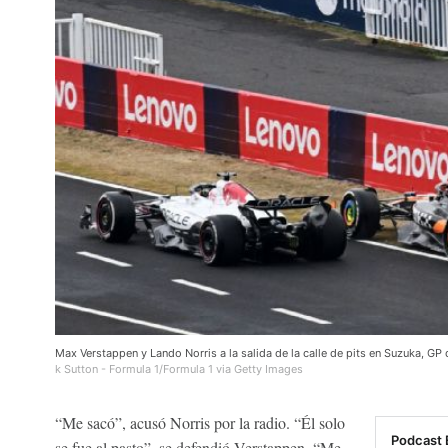
Max Verstappen y Lando Norris a la salida de la calle de pits en Suzuka, GP
k Sutton - Formula 1/Formula 1 via Getty Images
“Me sacó”, acusó Norris por la radio. “Él solo
Podcast 
se fue al pasto”, se defendió Verstappen. “Me