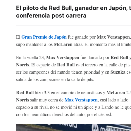
El piloto de Red Bull, ganador en Japón, 
conferencia post carrera
Gran Premio de Japón
Max Verstappen
El
fue ganado por
McLaren
supo mantener a los
atrás. El momento más al límite 
Max Verstappen
Red Bull
En la vuelta 23,
fue llamado por
Norris
Red Bull e
. El espacio de
s el tercero en la calle de pit
Suzuka
ser los campeones del mundo tienen prioridad y en
es
salida de los campeones en la calle de pits.
Red Bull
McLaren
hizo 3.3 en el cambio de neumáticos y
2.3
Norris
Max Verstappen
salir muy cerca de
, casi lado a lado
espacio a su rival, no se movió ni un ápice y a Lando no le q
con los neumáticos derechos del auto, por el césped.