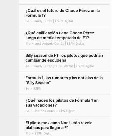
¿Cuál es el futuro de Checo Pérez en la
Fórmula 1?
3d
Raudy Durán | ESPN Digital
¿Qué calificación tiene Checo Pérez
luego de media temporada de F1?
11d
José Antonio Cortés | ESPN Digital
Silly season de F1: los pilotos que podrían
cambiar de escudería
4d
Raudy Durán y Luis Salazar | ESPN Digital
Fórmula 1: los rumores y las noticias de la
"Silly Season"
8d
ESPN
¿Qué hacen los pilotos de Fórmula 1 en
sus vacaciones?
8d
Ricardo Cariño | ESPN Digital
El piloto mexicano Noel León revela
pláticas para llegar a F1
11d
ESPN Digital