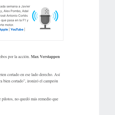
ada semana a Javier
ay, Alex Pombo, Adal
José Antonio Cortés
o que pasa en la F1 y
rte motor.
Apple
|
YouTube
|
Max Verstappen
mbos por la acción.
bien cortado en ese lado derecho. Así
a bien cortado”, ironizó el campeón
e pilotos, no quedó más remedio que