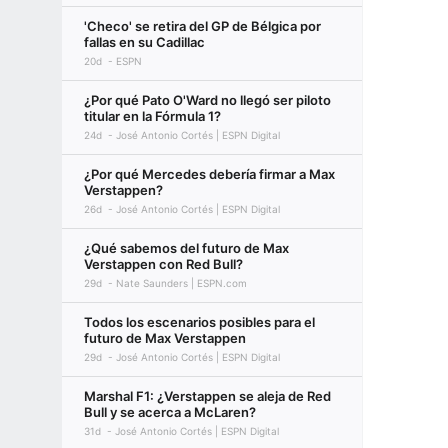
'Checo' se retira del GP de Bélgica por
fallas en su Cadillac
20d
ESPN
¿Por qué Pato O'Ward no llegó ser piloto
titular en la Fórmula 1?
24d
José Antonio Cortés | ESPN Digital
¿Por qué Mercedes debería firmar a Max
Verstappen?
26d
José Antonio Cortés | ESPN Digital
¿Qué sabemos del futuro de Max
Verstappen con Red Bull?
29d
Nate Saunders | ESPN.com
Todos los escenarios posibles para el
futuro de Max Verstappen
29d
José Antonio Cortés | ESPN Digital
Marshal F1: ¿Verstappen se aleja de Red
Bull y se acerca a McLaren?
31d
José Antonio Cortés | ESPN Digital