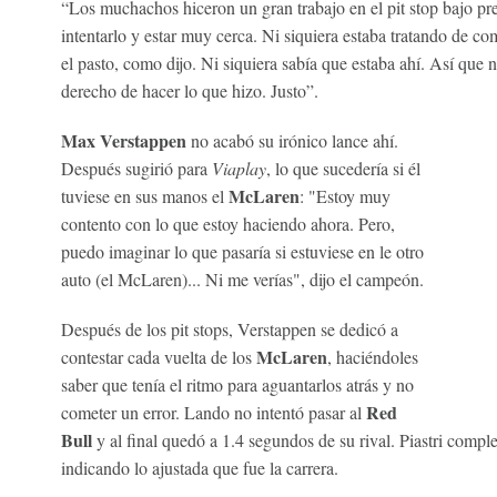
“Los muchachos hiceron un gran trabajo en el pit stop bajo pr
intentarlo y estar muy cerca. Ni siquiera estaba tratando de com
el pasto, como dijo. Ni siquiera sabía que estaba ahí. Así que n
derecho de hacer lo que hizo. Justo”.
Max Verstappen
no acabó su irónico lance ahí.
Después sugirió para
Viaplay
, lo que sucedería si él
McLaren
tuviese en sus manos el
: "Estoy muy
contento con lo que estoy haciendo ahora. Pero,
puedo imaginar lo que pasaría si estuviese en le otro
auto (el McLaren)... Ni me verías", dijo el campeón.
Después de los pit stops, Verstappen se dedicó a
McLaren
contestar cada vuelta de los
, haciéndoles
saber que tenía el ritmo para aguantarlos atrás y no
Red
cometer un error. Lando no intentó pasar al
Bull
y al final quedó a 1.4 segundos de su rival. Piastri compl
indicando lo ajustada que fue la carrera.