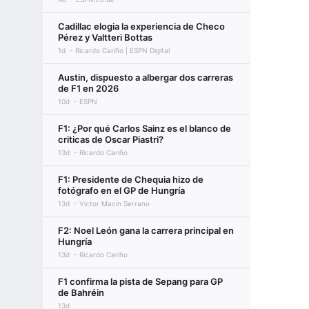
Cadillac elogia la experiencia de Checo
Pérez y Valtteri Bottas
1d
Ricardo Cariño | ESPN Digital
Austin, dispuesto a albergar dos carreras
de F1 en 2026
10d
ESPN
F1: ¿Por qué Carlos Sainz es el blanco de
criticas de Oscar Piastri?
13d
Ricardo Cariño
F1: Presidente de Chequia hizo de
fotógrafo en el GP de Hungría
13d
Víctor Macin Serrano
F2: Noel León gana la carrera principal en
Hungría
13d
Ricardo Cariño
F1 confirma la pista de Sepang para GP
de Bahréin
13d