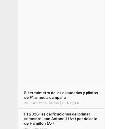
El termómetro de las escuderías y pilotos
de F1 a media campaña
2d
Juan Pablo Sánchez | ESPN Digital
F1 2026: las calificaciones del primer
semestre, con Antonelli (A+) por delante
de Hamilton (A-)
4d
ESPN.co.uk