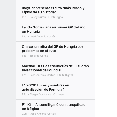
IndyCar presenta el auto "más liviano y
rápido de su historia"
11d
Raudy Durán | ESPN Digital
Lando Norris gana su primer GP del año
en Hungría
13d
José Antonio Cortés
Checo se retira del GP de Hungría por
problemas en el auto
13d
Ricardo Cariño
Marshal F1: Si las escuderías de F1 fueran
selecciones del Mundial
17d
José Antonio Cortés | ESPN Digital
F1 2026: Luces y sombras en
actualización de Fórmula 1
18d
Sergio Domínguez Cardoso
F1: Kimi Antonelli ganó con tranquilidad
en Bélgica
20d
José Antonio Cortés