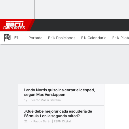
F1
Portada
F-1: Posiciones
F1: Calendario
F-1: Pilo
Lando Norris quiso ir a cortar el césped,
según Max Verstappen
1y
Víctor Macin Serrano
¿Qué debe mejorar cada escudería de
Fórmula 1 en la segunda mitad?
22h
Raudy Durán | ESPN Digital