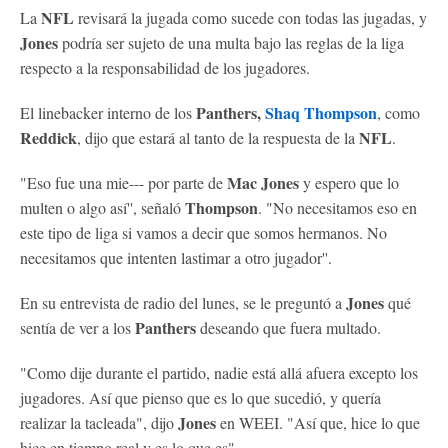
NFL
La
revisará la jugada como sucede con todas las jugadas, y
Jones
podría ser sujeto de una multa bajo las reglas de la liga
respecto a la responsabilidad de los jugadores.
Panthers,
Shaq Thompson
El linebacker interno de los
, como
Reddick
NFL
, dijo que estará al tanto de la respuesta de la
.
Mac Jones
"Eso fue una mie--- por parte de
y espero que lo
Thompson
multen o algo así'', señaló
. "No necesitamos eso en
este tipo de liga si vamos a decir que somos hermanos. No
necesitamos que intenten lastimar a otro jugador''.
Jones
En su entrevista de radio del lunes, se le preguntó a
qué
Panthers
sentía de ver a los
deseando que fuera multado.
"Como dije durante el partido, nadie está allá afuera excepto los
jugadores. Así que pienso que es lo que sucedió, y quería
Jones
realizar la tacleada", dijo
en WEEI. "Así que, hice lo que
hice en tiempo real y es lo que es".