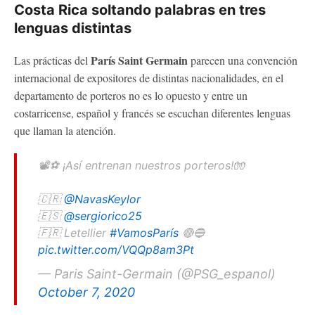
Costa Rica soltando palabras en tres
lenguas distintas
París Saint Germain
Las prácticas del
parecen una convención
internacional de expositores de distintas nacionalidades, en el
departamento de porteros no es lo opuesto y entre un
costarricense, español y francés se escuchan diferentes lenguas
que llaman la atención.
📽️⚽️ ¡Así entrenan nuestros porteros!🧤
🇨🇷
@NavasKeylor
🇪🇸
@sergiorico25
🇫🇷 Letellier
#VamosParís
🔴🔵
pic.twitter.com/VQQp8am3Pt
— Paris Saint-Germain (@PSG_espanol)
October 7, 2020