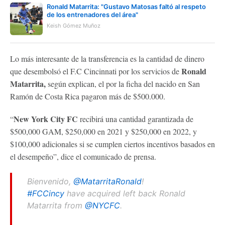
Ronald Matarrita: "Gustavo Matosas faltó al respeto
de los entrenadores del área"
Keish Gómez Muñoz
Lo más interesante de la transferencia es la cantidad de dinero
Ronald
que desembolsó el F.C Cincinnati por los servicios de
Matarrita,
según explican, el por la ficha del nacido en San
Ramón de Costa Rica pagaron más de $500.000.
New York City FC
“
recibirá una cantidad garantizada de
$500,000 GAM, $250,000 en 2021 y $250,000 en 2022, y
$100,000 adicionales si se cumplen ciertos incentivos basados en
el desempeño”, dice el comunicado de prensa.
Bienvenido,
@MatarritaRonald
!
#FCCincy
have acquired left back Ronald
Matarrita from
@NYCFC
.