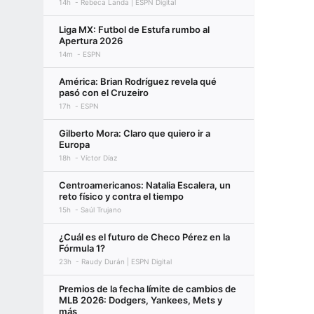
14h
Rebeca Landa | ESPN Digital
Liga MX: Futbol de Estufa rumbo al
Apertura 2026
14m
ESPN
América: Brian Rodríguez revela qué
pasó con el Cruzeiro
17h
ESPN
Gilberto Mora: Claro que quiero ir a
Europa
18h
Víctor Díaz
Centroamericanos: Natalia Escalera, un
reto físico y contra el tiempo
15h
Saúl Trujano
¿Cuál es el futuro de Checo Pérez en la
Fórmula 1?
23h
Raudy Durán | ESPN Digital
Premios de la fecha límite de cambios de
MLB 2026: Dodgers, Yankees, Mets y
más