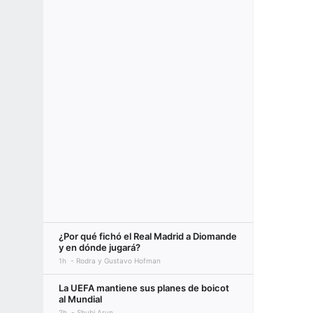
¿Por qué fichó el Real Madrid a Diomande
y en dónde jugará?
1h
Rodra y Gustavo Hofman
La UEFA mantiene sus planes de boicot
al Mundial
2h
Shubi Arun