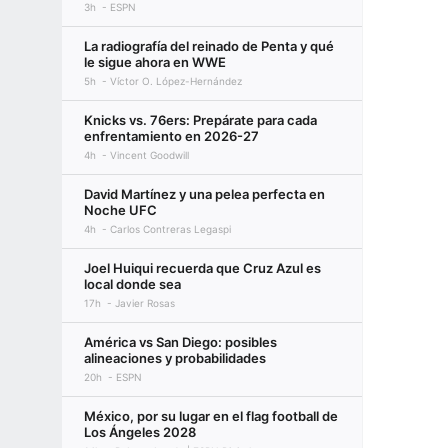
3h
ESPN
La radiografía del reinado de Penta y qué
le sigue ahora en WWE
5h
Víctor O. López-Hernández
Knicks vs. 76ers: Prepárate para cada
enfrentamiento en 2026-27
4h
Vincent Goodwill
David Martínez y una pelea perfecta en
Noche UFC
4h
Carlos Contreras Legaspi
Joel Huiqui recuerda que Cruz Azul es
local donde sea
17h
Javier Rosas
América vs San Diego: posibles
alineaciones y probabilidades
20h
ESPN
México, por su lugar en el flag football de
Los Ángeles 2028