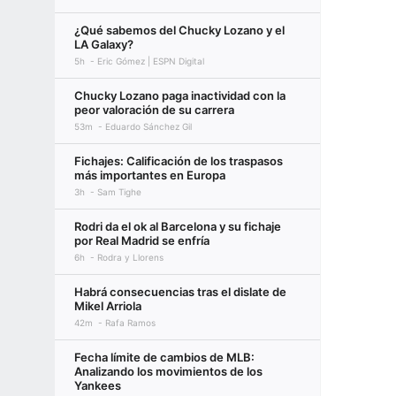
¿Qué sabemos del Chucky Lozano y el
LA Galaxy?
5h
Eric Gómez | ESPN Digital
Chucky Lozano paga inactividad con la
peor valoración de su carrera
53m
Eduardo Sánchez Gil
Fichajes: Calificación de los traspasos
más importantes en Europa
3h
Sam Tighe
Rodri da el ok al Barcelona y su fichaje
por Real Madrid se enfría
6h
Rodra y Llorens
Habrá consecuencias tras el dislate de
Mikel Arriola
42m
Rafa Ramos
Fecha límite de cambios de MLB:
Analizando los movimientos de los
Yankees