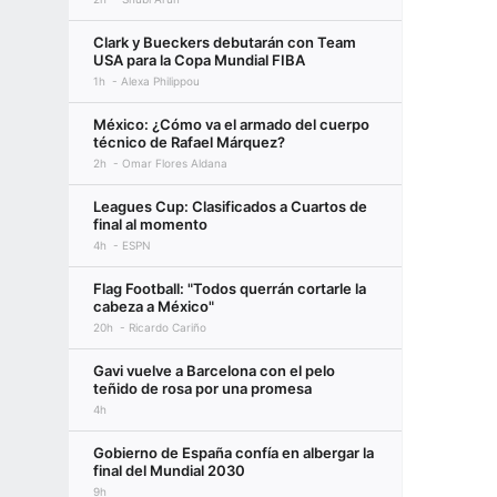
Clark y Bueckers debutarán con Team
USA para la Copa Mundial FIBA
1h
Alexa Philippou
México: ¿Cómo va el armado del cuerpo
técnico de Rafael Márquez?
2h
Omar Flores Aldana
Leagues Cup: Clasificados a Cuartos de
final al momento
4h
ESPN
Flag Football: "Todos querrán cortarle la
cabeza a México"
20h
Ricardo Cariño
Gavi vuelve a Barcelona con el pelo
teñido de rosa por una promesa
4h
Gobierno de España confía en albergar la
final del Mundial 2030
9h