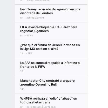
Ivan Toney, acusado de agresión en una
discoteca de Londres
6h
James Dielhenn
FIFA levanta bloqueo a FC Juárez para
registrar jugadores
6h
ESPN
¿Por qué el futuro de Jenni Hermoso en
la Liga MX está en el aire?
13h
EFE
La AFA se suma al respaldo a Infantino al
frente de la FIFA
13h
Manchester City contrató al arquero
argentino Gerónimo Rulli
14h
WNPBA rechaza el "odio" y "abuso" en
torno a atletas trans
8h
Katie Barnes | ESPN.com