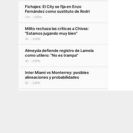
Fichajes: El City se fija en Enzo
Fernández como sustituto de Rodri
12h
ESPN
Milito rechaza las críticas a Chivas:
"Estamos jugando muy bien"
3h
ESPN
Almeyda defiende registro de Lamela
como utilero: "No es trampa"
3h
ESPN
Inter Miami vs Monterrey: posibles
alineaciones y probabilidades
5h
ESPN
NFL: Propuestas de canje durante los
Terms of Use
Privacy Policy
Your US State Privacy Rights
Children's
campamentos de entrenamiento
13h
Seth Walder
GAMBLING PROBLEM? CALL 1-800-GAMBLER or 1-800-MY-RESET, (800) 32
www.mdgamblinghelp.org (MD), 1-800-981-0023 (PR). 21+ and present in most stat
Cómo firmó Vinícius el nuevo contrato
con el Real Madrid
14h
Alex Kirkland, +2 Más