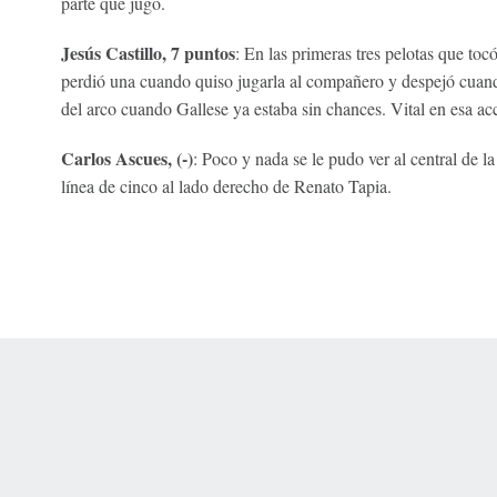
parte que jugó.
Jesús Castillo, 7 puntos
: En las primeras tres pelotas que toc
perdió una cuando quiso jugarla al compañero y despejó cuand
del arco cuando Gallese ya estaba sin chances. Vital en esa ac
Carlos Ascues, (-)
: Poco y nada se le pudo ver al central de l
línea de cinco al lado derecho de Renato Tapia.
 Online Privacy Policy
Interest-Based Ads
About Nielsen Measurement
You
Corrections
7-5050 or visit gamblinghelplinema.org (MA). Call 877-8-HOPENY/text HOPE
es. (18+ DC/KY/NH/PR/WY). Void in ONT. Eligibility restrictions apply. Terms: 
wager tax may apply in IL.
Copyright: © 2026 ESPN Enterprises, LLC. All rights reserved.