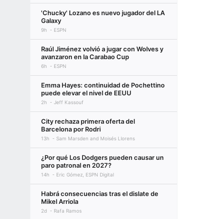
'Chucky' Lozano es nuevo jugador del LA
Galaxy
9h
ESPN
Raúl Jiménez volvió a jugar con Wolves y
avanzaron en la Carabao Cup
6h
ESPN
Emma Hayes: continuidad de Pochettino
puede elevar el nivel de EEUU
2h
Jeff Kassouf
City rechaza primera oferta del
Barcelona por Rodri
13h
Sam Marsden and Moisés Llorens
¿Por qué Los Dodgers pueden causar un
paro patronal en 2027?
14h
Eric Gómez, ESPN Digital
Habrá consecuencias tras el dislate de
Mikel Arriola
2d
Rafa Ramos