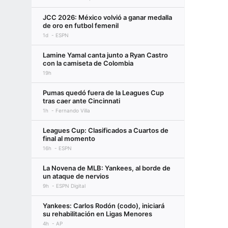
JCC 2026: México volvió a ganar medalla
de oro en futbol femenil
1d
ESPN
Lamine Yamal canta junto a Ryan Castro
con la camiseta de Colombia
19h
Pumas quedó fuera de la Leagues Cup
tras caer ante Cincinnati
1h
Fernando Villa
Leagues Cup: Clasificados a Cuartos de
final al momento
16h
ESPN
La Novena de MLB: Yankees, al borde de
un ataque de nervios
9h
ESPN Digital
Yankees: Carlos Rodón (codo), iniciará
su rehabilitación en Ligas Menores
4h
AP