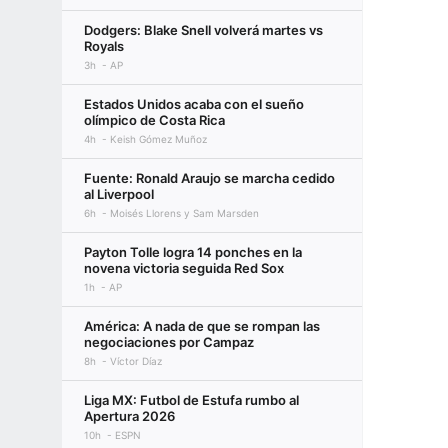
Dodgers: Blake Snell volverá martes vs
Royals
3h
AP
Estados Unidos acaba con el sueño
olímpico de Costa Rica
4h
Keish Gómez Muñoz
Fuente: Ronald Araujo se marcha cedido
al Liverpool
6h
Moisés Llorens y Sam Marsden
Payton Tolle logra 14 ponches en la
novena victoria seguida Red Sox
1h
AP
América: A nada de que se rompan las
negociaciones por Campaz
8h
Víctor Díaz
Liga MX: Futbol de Estufa rumbo al
Apertura 2026
10h
ESPN