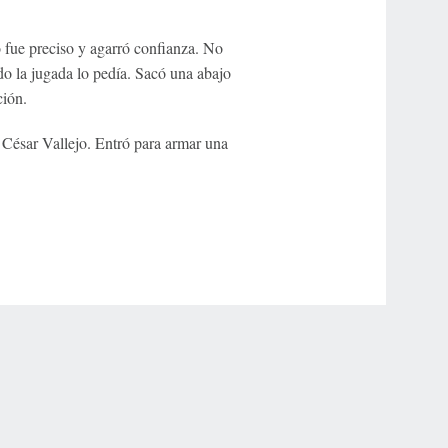
ó fue preciso y agarró confianza. No
o la jugada lo pedía. Sacó una abajo
ción.
a César Vallejo. Entró para armar una
r Privacy Choices
Contact Us
Disney Ad Sales Site
Work for ESPN
NY (467369) (NY). Call 888-789-7777/visit ccpg.org (CT), or visit
draftkings.com/sportsbook. On behalf of Boot Hill Casino (KS). Pass-thru of per