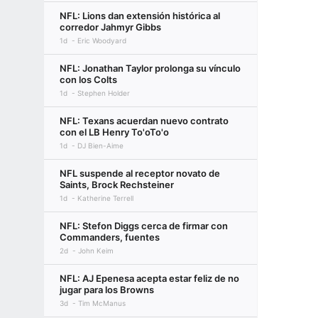
NFL: Lions dan extensión histórica al
corredor Jahmyr Gibbs
1d
Eric Woodyard
NFL: Jonathan Taylor prolonga su vínculo
con los Colts
1d
Stephen Holder
NFL: Texans acuerdan nuevo contrato
con el LB Henry To'oTo'o
1d
DJ Bien-Aime
NFL suspende al receptor novato de
Saints, Brock Rechsteiner
1d
Katherine Terrell
NFL: Stefon Diggs cerca de firmar con
Commanders, fuentes
2d
John Keim
NFL: AJ Epenesa acepta estar feliz de no
jugar para los Browns
3d
Tim McManus