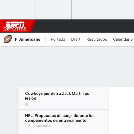
F. Americano
Portada
Draft
Resultados
Calendario
Cowboys pierden a Zack Martin por
lesión
9y
NFL: Propuestas de canje durante los
campamentos de entrenamiento
17h
Seth Walder