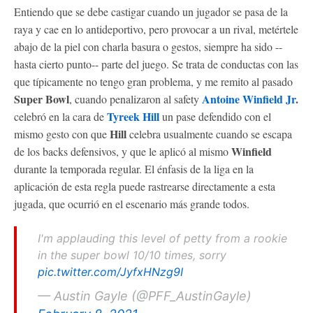
Entiendo que se debe castigar cuando un jugador se pasa de la
raya y cae en lo antideportivo, pero provocar a un rival, metértele
abajo de la piel con charla basura o gestos, siempre ha sido --
hasta cierto punto-- parte del juego. Se trata de conductas con las
que típicamente no tengo gran problema, y me remito al pasado
Super Bowl
Antoine Winfield Jr
.
, cuando penalizaron al safety
Tyreek Hill
celebró en la cara de
un pase defendido con el
Hill
mismo gesto con que
celebra usualmente cuando se escapa
Winfield
de los backs defensivos, y que le aplicó al mismo
durante la temporada regular. El énfasis de la liga en la
aplicación de esta regla puede rastrearse directamente a esta
jugada, que ocurrió en el escenario más grande todos.
I'm applauding this level of petty from a rookie
in the super bowl 10/10 times, sorry
pic.twitter.com/JyfxHNzg9I
— Austin Gayle (@PFF_AustinGayle)