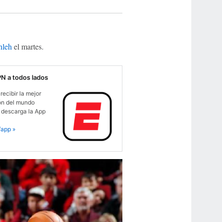
nleh
el martes.
PN a todos lados
recibir la mejor
ón del mundo
 descarga la App
app »