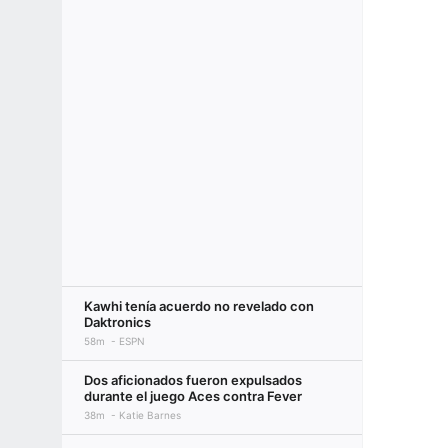
Kawhi tenía acuerdo no revelado con
Daktronics
58m
ESPN
Dos aficionados fueron expulsados
durante el juego Aces contra Fever
38m
Katie Barnes