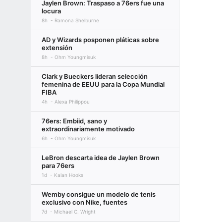
Jaylen Brown: Traspaso a 76ers fue una
locura
8h
Ramona Shelburne
AD y Wizards posponen pláticas sobre
extensión
8h
Ohm Youngmisuk
Clark y Bueckers lideran selección
femenina de EEUU para la Copa Mundial
FIBA
4h
Alexa Philippou
76ers: Embiid, sano y
extraordinariamente motivado
6h
Ohm Youngmisuk
LeBron descarta idea de Jaylen Brown
para 76ers
1d
Kalan Hooks
Wemby consigue un modelo de tenis
exclusivo con Nike, fuentes
7d
Michael C. Wright