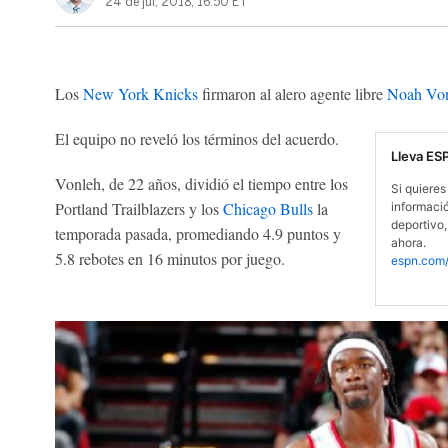
24 de jul, 2018, 16:50 ET
Los
New York Knicks
firmaron al alero agente libre
Noah Vo
El equipo no reveló los términos del acuerdo.
Lleva ES
Vonleh, de 22 años, dividió el tiempo entre los
Si quieres 
Portland Trailblazers y los
Chicago Bulls
la
informaci
deportivo,
temporada pasada, promediando 4.9 puntos y
ahora.
5.8 rebotes en 16 minutos por juego.
espn.com/