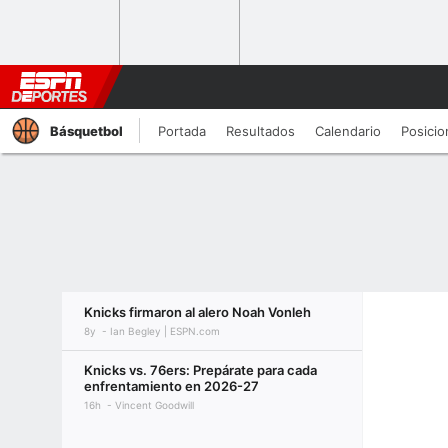
Básquetbol
Portada
Resultados
Calendario
Posicio
Knicks firmaron al alero Noah Vonleh
8y
Ian Begley | ESPN.com
Knicks vs. 76ers: Prepárate para cada
enfrentamiento en 2026-27
16h
Vincent Goodwill