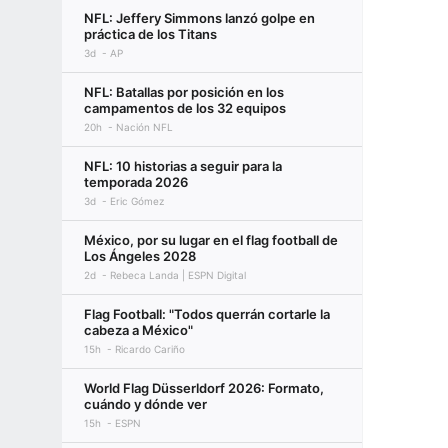
NFL: Jeffery Simmons lanzó golpe en
práctica de los Titans
3d
AP
NFL: Batallas por posición en los
campamentos de los 32 equipos
20h
Nación NFL
NFL: 10 historias a seguir para la
temporada 2026
3d
Eric Gómez
México, por su lugar en el flag football de
Los Ángeles 2028
2d
Rebeca Landa | ESPN Digital
Flag Football: "Todos querrán cortarle la
cabeza a México"
15h
Ricardo Cariño
World Flag Düsserldorf 2026: Formato,
cuándo y dónde ver
15h
ESPN