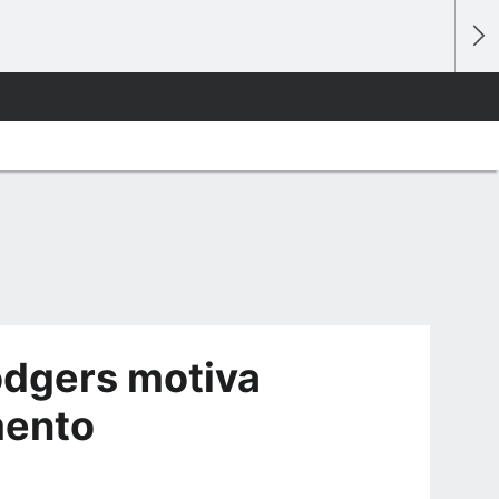
odgers motiva
mento