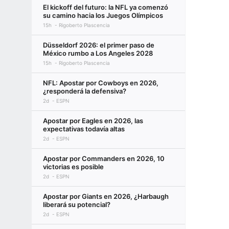
El kickoff del futuro: la NFL ya comenzó
su camino hacia los Juegos Olímpicos
15h
Rigoberto Plascencia
Düsseldorf 2026: el primer paso de
México rumbo a Los Angeles 2028
15h
Rigoberto Plascencia
NFL: Apostar por Cowboys en 2026,
¿responderá la defensiva?
2d
ESPN
Apostar por Eagles en 2026, las
expectativas todavía altas
2d
ESPN
Apostar por Commanders en 2026, 10
victorias es posible
2d
ESPN
Apostar por Giants en 2026, ¿Harbaugh
liberará su potencial?
2d
ESPN