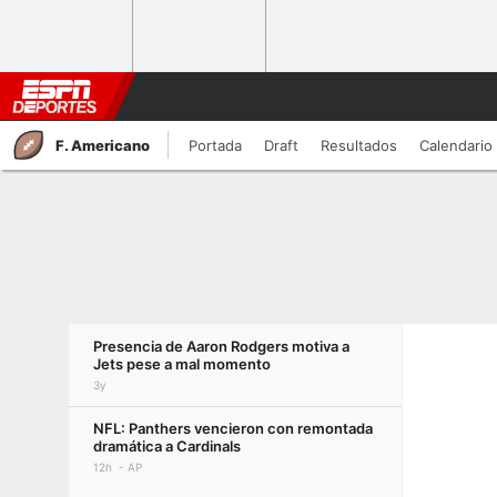
F. Americano
Portada
Draft
Resultados
Calendario
Presencia de Aaron Rodgers motiva a
Jets pese a mal momento
3y
NFL: Panthers vencieron con remontada
dramática a Cardinals
12h
AP