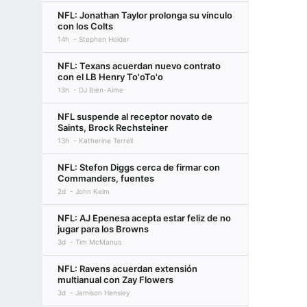
NFL: Jonathan Taylor prolonga su vínculo
con los Colts
14h
Stephen Holder
NFL: Texans acuerdan nuevo contrato
con el LB Henry To'oTo'o
13h
DJ Bien-Aime
NFL suspende al receptor novato de
Saints, Brock Rechsteiner
13h
Katherine Terrell
NFL: Stefon Diggs cerca de firmar con
Commanders, fuentes
2d
John Keim
NFL: AJ Epenesa acepta estar feliz de no
jugar para los Browns
3d
Tim McManus
NFL: Ravens acuerdan extensión
multianual con Zay Flowers
3d
Jamison Hensley