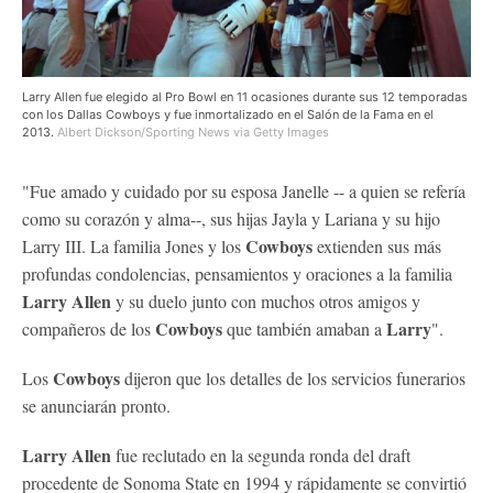
Larry Allen fue elegido al Pro Bowl en 11 ocasiones durante sus 12 temporadas
con los Dallas Cowboys y fue inmortalizado en el Salón de la Fama en el
2013.
Albert Dickson/Sporting News via Getty Images
"Fue amado y cuidado por su esposa Janelle -- a quien se refería
como su corazón y alma--, sus hijas Jayla y Lariana y su hijo
Cowboys
Larry III. La familia Jones y los
extienden sus más
profundas condolencias, pensamientos y oraciones a la familia
Larry Allen
y su duelo junto con muchos otros amigos y
Cowboys
Larry
compañeros de los
que también amaban a
".
Cowboys
Los
dijeron que los detalles de los servicios funerarios
se anunciarán pronto.
Larry Allen
fue reclutado en la segunda ronda del draft
procedente de Sonoma State en 1994 y rápidamente se convirtió