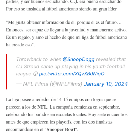
C.J.
padres, y ser buenos escuchando.
era bueno escuchando.
Por eso se traslada al fútbol americano siendo un gran líder.
"Me gusta obtener información de él, porque él es el futuro. ...
Entonces, ser capaz de llegar a la juventud y mantenerme activo.
Es un regalo, y amo el hecho de que mi liga de fútbol americano
ha creado eso".
Throwback to when
@SnoopDogg
revealed that
CJ Stroud came up playing in his youth football
league 😮
pic.twitter.com/XQvXBdNiqO
— NFL Films (@NFLFilms)
January 19, 2024
La liga posee alrededor de 14-15 equipos con logos que se
NFL
parecen a los de
. La campaña comienza en septiembre,
celebrando los partidos en escuelas locales. Hay siete encuentros
antes de que empiecen los playoffs, con los dos finalistas
Snooper Bowl
encontrándose en el "
".