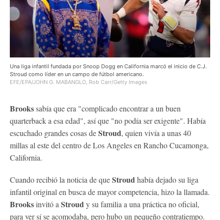
Una liga infantil fundada por Snoop Dogg en California marcó el inicio de C.J.
Stroud como líder en un campo de fútbol americano.
EFE/EPA/JOHN G. MABANGLO, Rob Carr/Getty Images
Brooks
sabía que era "complicado encontrar a un buen
quarterback a esa edad", así que "no podía ser exigente". Había
Stroud
escuchado grandes cosas de
, quien vivía a unas 40
millas al este del centro de Los Angeles en Rancho Cucamonga,
California.
Stroud
Cuando recibió la noticia de que
había dejado su liga
infantil original en busca de mayor competencia, hizo la llamada.
Brooks
Stroud
invitó a
y su familia a una práctica no oficial,
para ver sí se acomodaba, pero hubo un pequeño contratiempo.