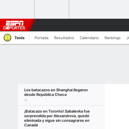
Tenis
Portada
Resultados
Calendario
Rankings
J
Los batacazos en Shanghai llegaron
desde República Checa
2y
¡Batacazo en Toronto! Sabalenka fue
sorprendida por Alexandrova, quedó
eliminada y sigue sin consagrarse en
Canadá