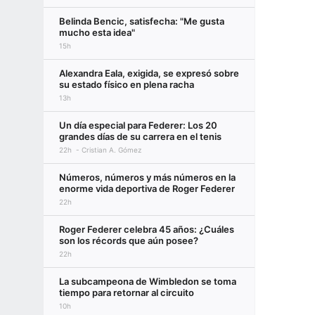
Belinda Bencic, satisfecha: "Me gusta
mucho esta idea"
15h
Alexandra Eala, exigida, se expresó sobre
su estado físico en plena racha
13h
Un día especial para Federer: Los 20
grandes días de su carrera en el tenis
22h
Cristian A. Gómez
Números, números y más números en la
enorme vida deportiva de Roger Federer
22h
Roger Federer celebra 45 años: ¿Cuáles
son los récords que aún posee?
22h
La subcampeona de Wimbledon se toma
tiempo para retornar al circuito
10h