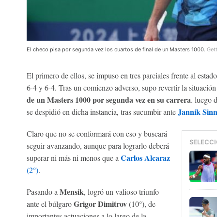
El checo pisa por segunda vez los cuartos de final de un Masters 1000.
Get
El primero de ellos, se impuso en tres parciales frente al esta
6-4 y 6-4. Tras un comienzo adverso, supo revertir la situación
de un Masters 1000 por segunda vez en su carrera
. luego 
Jannik Sinn
se despidió en dicha instancia, tras sucumbir ante
Claro que no se conformará con eso y buscará
SELECCI
seguir avanzando, aunque para lograrlo deberá
Carlos Alcaraz
superar ni más ni menos que a
(2°)
.
Mensik
Pasando a
, logró un valioso triunfo
Grigor Dimitrov
ante el búlgaro
(10°), de
importantes actuaciones a lo largo de la