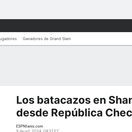
ugadores
Ganadores de Grand Slam
Los batacazos en Shan
desde República Che
ESPNtenis.com
9 de oct, 2024, 08:37 ET