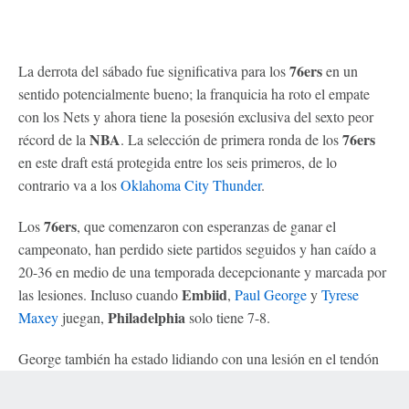
76ers
La derrota del sábado fue significativa para los
en un
sentido potencialmente bueno; la franquicia ha roto el empate
con los Nets y ahora tiene la posesión exclusiva del sexto peor
NBA
76ers
récord de la
. La selección de primera ronda de los
en este draft está protegida entre los seis primeros, de lo
contrario va a los
Oklahoma City Thunder
.
76ers
Los
, que comenzaron con esperanzas de ganar el
campeonato, han perdido siete partidos seguidos y han caído a
20-36 en medio de una temporada decepcionante y marcada por
Embiid
las lesiones. Incluso cuando
,
Paul George
y
Tyrese
Philadelphia
Maxey
juegan,
solo tiene 7-8.
George también ha estado lidiando con una lesión en el tendón
del meñique izquierdo y una distensión en la ingle, y recibió
Terms of Use
Privacy Policy
Your US State Privacy Rights
inyecciones para poder jugar en los últimos cuatro o cinco
Children's Online Privacy Policy
Interest-Based Ads