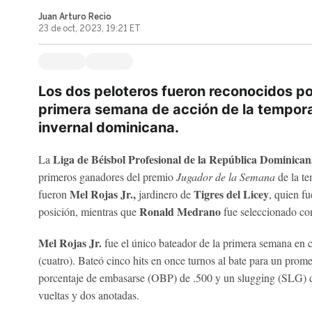
Juan Arturo Recio
23 de oct, 2023, 19:21 ET
Los dos peloteros fueron reconocidos por
primera semana de acción de la tempora
invernal dominicana.
Liga de Béisbol Profesional de la República Dominic
La
primeros ganadores del premio
Jugador de la Semana
de la t
Mel Rojas Jr.,
Tigres del Licey
fueron
jardinero de
, quien f
Ronald Medrano
posición, mientras que
fue seleccionado co
Mel Rojas Jr.
fue el único bateador de la primera semana en c
(cuatro). Bateó cinco hits en once turnos al bate para un prom
porcentaje de embasarse (OBP) de .500 y un slugging (SLG) d
vueltas y dos anotadas.