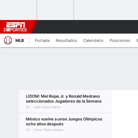
MLB
Portada
Resultados
Calendario
Posiciones
LIDOM: Mel Rojas Jr. y Ronald Medrano
seleccionados Jugadores de la Semana
3y
Juan Arturo Recio
México vuelve a unos Juegos Olímpicos
ocho años después
7h
Omar Flores Aldana