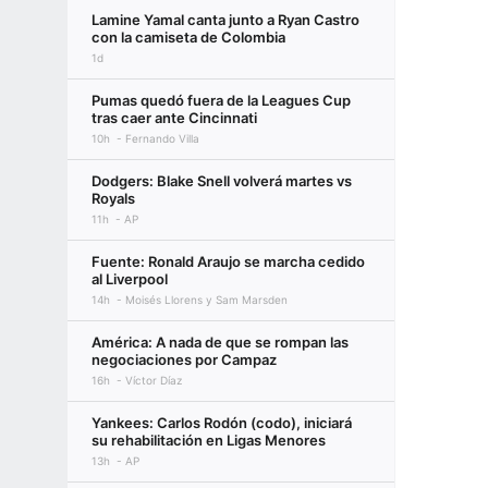
Lamine Yamal canta junto a Ryan Castro
con la camiseta de Colombia
1d
Pumas quedó fuera de la Leagues Cup
tras caer ante Cincinnati
10h
Fernando Villa
Dodgers: Blake Snell volverá martes vs
Royals
11h
AP
Fuente: Ronald Araujo se marcha cedido
al Liverpool
14h
Moisés Llorens y Sam Marsden
América: A nada de que se rompan las
negociaciones por Campaz
16h
Víctor Díaz
Yankees: Carlos Rodón (codo), iniciará
su rehabilitación en Ligas Menores
13h
AP