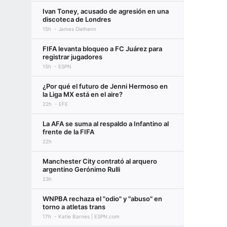
Ivan Toney, acusado de agresión en una
discoteca de Londres
15h
James Dielhenn
FIFA levanta bloqueo a FC Juárez para
registrar jugadores
15h
ESPN
¿Por qué el futuro de Jenni Hermoso en
la Liga MX está en el aire?
22h
EFE
La AFA se suma al respaldo a Infantino al
frente de la FIFA
22h
Manchester City contrató al arquero
argentino Gerónimo Rulli
23h
WNPBA rechaza el "odio" y "abuso" en
torno a atletas trans
17h
Katie Barnes | ESPN.com