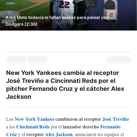
A los Mets todavía le faltan piezas para pelear con
Dodgers (2:30)
New York Yankees cambia al receptor
José Treviño a Cincinnati Reds por el
pitcher Fernando Cruz y el cátcher Alex
Jackson
New York Yankees
cambiaron al receptor
José Treviño
Los
Cincinnati Reds
lanzador derecho
Fernando
a los
por el
Cruz
receptor
Alex Jackson
y el
, anunciaron los equipos el