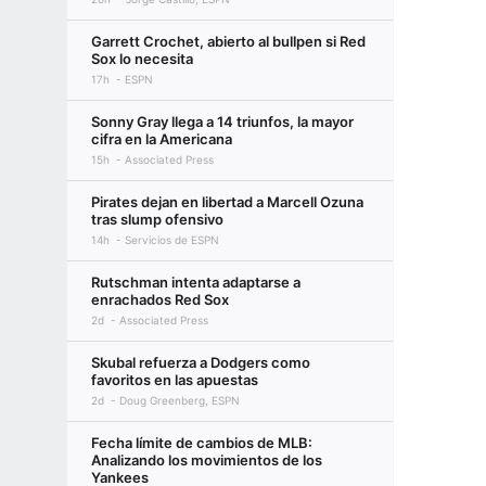
Garrett Crochet, abierto al bullpen si Red
Sox lo necesita
17h
ESPN
Sonny Gray llega a 14 triunfos, la mayor
cifra en la Americana
15h
Associated Press
Pirates dejan en libertad a Marcell Ozuna
tras slump ofensivo
14h
Servicios de ESPN
Rutschman intenta adaptarse a
enrachados Red Sox
2d
Associated Press
Skubal refuerza a Dodgers como
favoritos en las apuestas
2d
Doug Greenberg, ESPN
Fecha límite de cambios de MLB:
Analizando los movimientos de los
Yankees