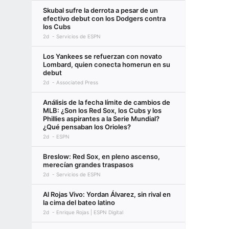
Skubal sufre la derrota a pesar de un
efectivo debut con los Dodgers contra
los Cubs
2d
Servicios de ESPN
Los Yankees se refuerzan con novato
Lombard, quien conecta homerun en su
debut
2d
Associated Press
Análisis de la fecha límite de cambios de
MLB: ¿Son los Red Sox, los Cubs y los
Phillies aspirantes a la Serie Mundial?
¿Qué pensaban los Orioles?
2d
ESPN
Breslow: Red Sox, en pleno ascenso,
merecían grandes traspasos
2d
Servicios de ESPN
Al Rojas Vivo: Yordan Álvarez, sin rival en
la cima del bateo latino
2d
Enrique Rojas | ESPN Digital