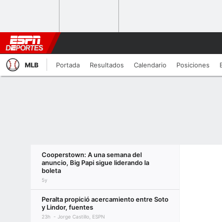
MLB
Portada
Resultados
Calendario
Posiciones
Cooperstown: A una semana del
anuncio, Big Papi sigue liderando la
boleta
5y
Peralta propició acercamiento entre Soto
y Lindor, fuentes
23h
Jorge Castillo, ESPN