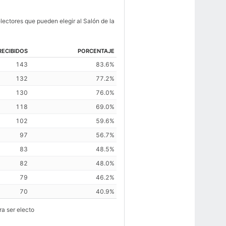
lectores que pueden elegir al Salón de la
RECIBIDOS
PORCENTAJE
143
83.6%
132
77.2%
130
76.0%
118
69.0%
102
59.6%
97
56.7%
83
48.5%
82
48.0%
79
46.2%
70
40.9%
ra ser electo