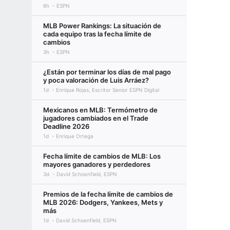
6h
ESPN
MLB Power Rankings: La situación de
cada equipo tras la fecha límite de
cambios
3h
ESPN
¿Están por terminar los días de mal pago
y poca valoración de Luis Arráez?
1d
Enrique Rojas, Escritor Senior ESPN Digital
Mexicanos en MLB: Termómetro de
jugadores cambiados en el Trade
Deadline 2026
1d
Enrique Ortega
Fecha límite de cambios de MLB: Los
mayores ganadores y perdedores
3d
David Schoenfield, ESPN
Premios de la fecha límite de cambios de
MLB 2026: Dodgers, Yankees, Mets y
más
1d
David Schoenfield, ESPN