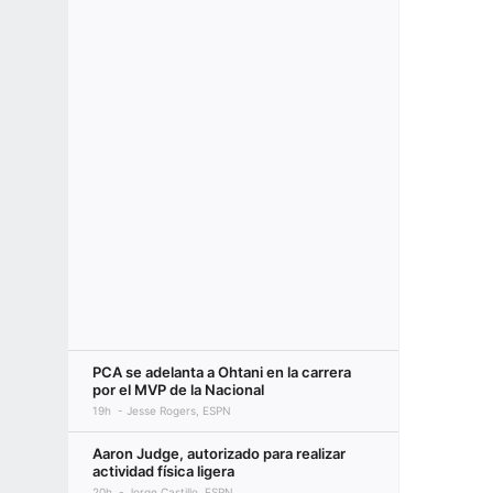
PCA se adelanta a Ohtani en la carrera
por el MVP de la Nacional
19h
Jesse Rogers, ESPN
Aaron Judge, autorizado para realizar
actividad física ligera
20h
Jorge Castillo, ESPN