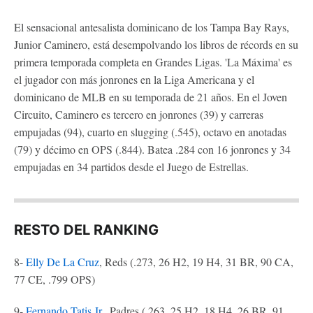
El sensacional antesalista dominicano de los Tampa Bay Rays,
Junior Caminero, está desempolvando los libros de récords en su
primera temporada completa en Grandes Ligas. 'La Máxima' es
el jugador con más jonrones en la Liga Americana y el
dominicano de MLB en su temporada de 21 años. En el Joven
Circuito, Caminero es tercero en jonrones (39) y carreras
empujadas (94), cuarto en slugging (.545), octavo en anotadas
(79) y décimo en OPS (.844). Batea .284 con 16 jonrones y 34
empujadas en 34 partidos desde el Juego de Estrellas.
RESTO DEL RANKING
8-
Elly De La Cruz
, Reds (.273, 26 H2, 19 H4, 31 BR, 90 CA,
77 CE, .799 OPS)
9-
Fernando Tatis Jr
., Padres (.263, 25 H2, 18 H4, 26 BR, 91