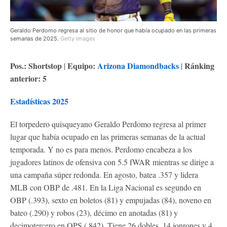
Geraldo Perdomo regresa al sitio de honor que había ocupado en las primeras
semanas de 2025.
Getty Images
Pos.: Shortstop
Equipo:
A
rizona Diamondbacks
Ránking
|
|
anterior: 5
Estadísticas 2025
El torpedero quisqueyano Geraldo Perdomo regresa al primer
lugar que había ocupado en las primeras semanas de la actual
temporada. Y no es para menos. Perdomo encabeza a los
jugadores latinos de ofensiva con 5.5 fWAR mientras se dirige a
una campaña súper redonda. En agosto, batea .357 y lidera
MLB con OBP de .481. En la Liga Nacional es segundo en
OBP (.393), sexto en boletos (81) y empujadas (84), noveno en
bateo (.290) y robos (23), décimo en anotadas (81) y
decimotercero en OPS (.842). Tiene 26 dobles, 14 jonrones y 4