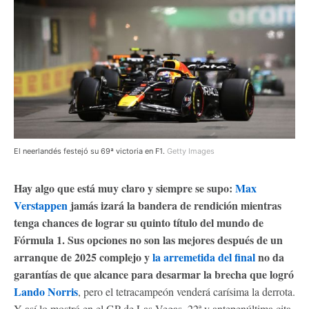
El neerlandés festejó su 69ª victoria en F1.
Getty Images
Hay algo que está muy claro y siempre se supo:
Max
Verstappen
jamás izará la bandera de rendición mientras
tenga chances de lograr su quinto título del mundo de
Fórmula 1. Sus opciones no son las mejores después de un
arranque de 2025 complejo y
la arremetida del final
no da
garantías de que alcance para desarmar la brecha que logró
Lando Norris
, pero el tetracampeón venderá carísima la derrota.
Y así lo mostró en el GP de Las Vegas, 22ª y antepenúltima cita