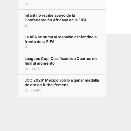
7h
Infantino recibe apoyo de la
Confederación Africana en la FIFA
8h
La AFA se suma al respaldo a Infantino al
frente de la FIFA
1h
Leagues Cup: Clasificados a Cuartos de
final al momento
4h
ESPN
JCC 2026: México volvió a ganar medalla
de oro en futbol femenil
12h
ESPN
El curioso método de entrenamiento que
Terms of Use
Privacy Policy
Your US State Privacy Rights
Children's
emplea Alcaraz para mejorar como
profesional
GAMBLING PROBLEM? CALL 1-800-GAMBLER or 1-800-MY-RESET, (800) 32
3h
www.mdgamblinghelp.org (MD), 1-800-981-0023 (PR). 21+ and present in most stat
¿Por qué Los Dodgers pueden causar un