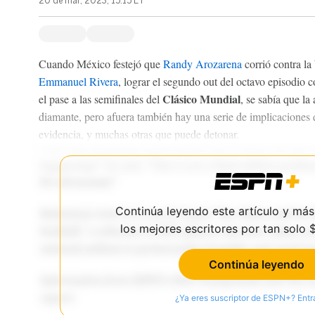
20 de mar, 2023, 15:15 ET
Cuando México festejó que
Randy Arozarena
corrió contra la 
Emmanuel Rivera
, lograr el segundo out del octavo episodio co
Clásico Mundial
el pase a las semifinales del
, se sabía que la
diamante, pero afuera también hay una serie de implicaciones 
evidencia, y muchas otras que puede detonar.
Continúa leyendo este artículo y más
los mejores escritores por tan solo 
Continúa leyendo
¿Ya eres suscriptor de ESPN+? Entr