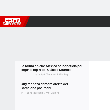
La forma en que México se beneficia por
llegar al top 4 del Clásico Mundial
3y
Saúl Trujano I ESPN Digital
City rechaza primera oferta del
Barcelona por Rodri
1h
Sam Marsden y Moi Llorens