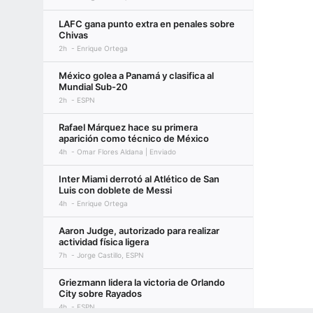
LAFC gana punto extra en penales sobre
Chivas
2h
Enrique Ortega
México golea a Panamá y clasifica al
Mundial Sub-20
2h
ESPN
Rafael Márquez hace su primera
aparición como técnico de México
4h
Omar Flores Aldana | Enviado
Inter Miami derrotó al Atlético de San
Luis con doblete de Messi
4h
Enrique Ortega
Aaron Judge, autorizado para realizar
actividad física ligera
7h
Jorge Castillo, ESPN
Griezmann lidera la victoria de Orlando
City sobre Rayados
4h
ESPN