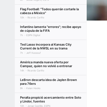
Flag Football: "Todos querrán cortarle la
cabeza a México"
10h
Ricardo Cariño
Infantino lamenta "errores"; recibe apoyo
de cúpula de la FIFA
7h
ESPN Digital
Ted Lasso incorpora al Kansas City
Current de la NWSL en su trama
7h
Jeff Kassouf
América manda nueva oferta por
Campaz, quien no volvió a entrenar
14h
Ricardo Cariño
LeBron descarta idea de Jaylen Brown
para 76ers
9h
Kalan Hooks
Peralta propició acercamiento entre Soto
y Lindor, fuentes
10h
Jorge Castillo, ESPN