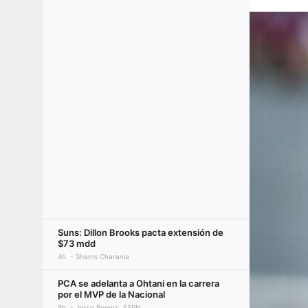
Suns: Dillon Brooks pacta extensión de
$73 mdd
4h
Shams Charania
PCA se adelanta a Ohtani en la carrera
por el MVP de la Nacional
6h
Jesse Rogers, ESPN