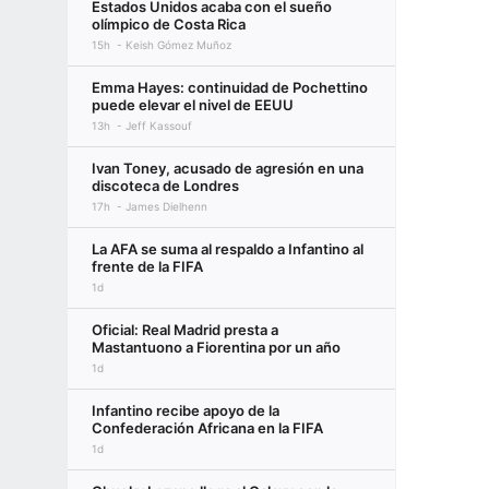
Estados Unidos acaba con el sueño
olímpico de Costa Rica
15h
Keish Gómez Muñoz
Emma Hayes: continuidad de Pochettino
puede elevar el nivel de EEUU
13h
Jeff Kassouf
Ivan Toney, acusado de agresión en una
discoteca de Londres
17h
James Dielhenn
La AFA se suma al respaldo a Infantino al
frente de la FIFA
1d
Oficial: Real Madrid presta a
Mastantuono a Fiorentina por un año
1d
Infantino recibe apoyo de la
Confederación Africana en la FIFA
1d