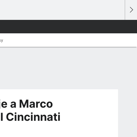
sy
je a Marco
l Cincinnati