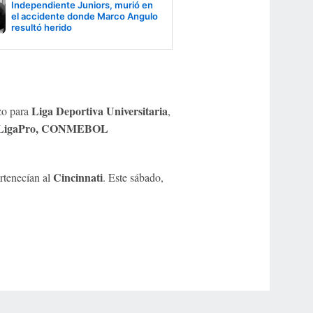
Independiente Juniors, murió en
el accidente donde Marco Angulo
resultó herido
Liga Deportiva Universitaria
rzo para
,
 LigaPro, CONMEBOL
Cincinnati
rtenecían al
. Este sábado,
r Privacy Choices
Contact Us
Disney Ad Sales Site
Work for ESPN