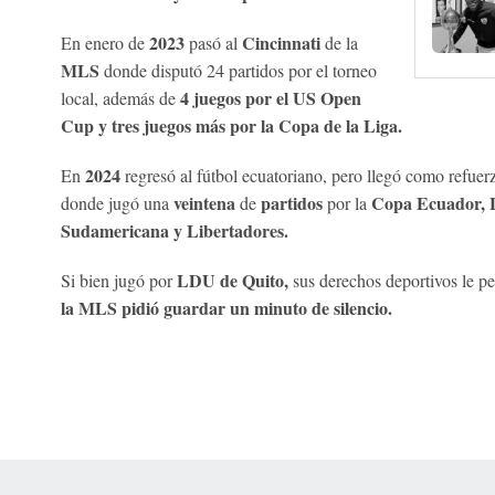
2023
Cincinnati
En enero de
pasó al
de la
MLS
donde disputó 24 partidos por el torneo
4 juegos por el US Open
local, además de
Cup y tres juegos más por la Copa de la Liga.
2024
En
regresó al fútbol ecuatoriano, pero llegó como refue
veintena
partidos
Copa Ecuador,
donde jugó una
de
por la
Sudamericana y Libertadores.
LDU de Quito,
Si bien jugó por
sus derechos deportivos le pe
la MLS pidió guardar un minuto de silencio.
 Online Privacy Policy
Interest-Based Ads
About Nielsen Measurement
You