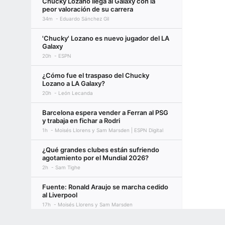
Chucky Lozano llega al Galaxy con la
peor valoración de su carrera
34m
Eduardo Sánchez Gil
'Chucky' Lozano es nuevo jugador del LA
Galaxy
20h
ESPN
¿Cómo fue el traspaso del Chucky
Lozano a LA Galaxy?
20h
León Lecanda
Barcelona espera vender a Ferran al PSG
y trabaja en fichar a Rodri
1h
Moisés Llorens y Sam Marsden | ESPN Digital
¿Qué grandes clubes están sufriendo
agotamiento por el Mundial 2026?
2h
Sam Tighe
Fuente: Ronald Araujo se marcha cedido
al Liverpool
17h
Moisés Llorens y Sam Marsden
Terms of Use
Privacy Policy
Your US State Privacy Rights
Children's
México vuelve a unos Juegos Olímpicos