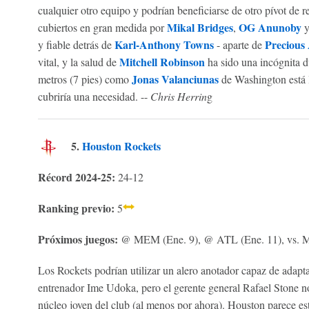
cualquier otro equipo y podrían beneficiarse de otro pívot de r
Mikal Bridges
OG Anunoby
cubiertos en gran medida por
,
Karl-Anthony Towns
Precious
y fiable detrás de
- aparte de
Mitchell Robinson
vital, y la salud de
ha sido una incógnita d
Jonas Valanciunas
metros (7 pies) como
de Washington está l
cubriría una necesidad. --
Chris Herrin
g
5.
Houston Rockets
Récord 2024-25:
24-12
Ranking previo:
5
Próximos juegos:
@ MEM (Ene. 9), @ ATL (Ene. 11), vs. 
Los Rockets podrían utilizar un alero anotador capaz de adaptar
entrenador Ime Udoka, pero el gerente general Rafael Stone no 
núcleo joven del club (al menos por ahora). Houston parece esta