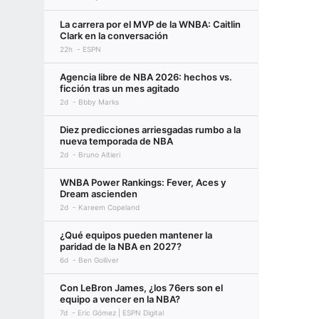
La carrera por el MVP de la WNBA: Caitlin
Clark en la conversación
22h
ESPN
Agencia libre de NBA 2026: hechos vs.
ficción tras un mes agitado
2d
Bbby Marks
Diez predicciones arriesgadas rumbo a la
nueva temporada de NBA
2d
Bruno Altieri
WNBA Power Rankings: Fever, Aces y
Dream ascienden
2d
Kareem Copeland
¿Qué equipos pueden mantener la
paridad de la NBA en 2027?
6d
Ben Golliver
Con LeBron James, ¿los 76ers son el
equipo a vencer en la NBA?
7d
Eric Gómez | ESPN Digital