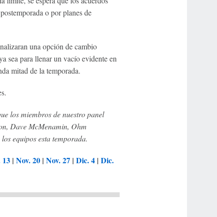
a límite, se espera que los acuerdos
 postemporada o por planes de
analizaran una opción de cambio
 ya sea para llenar un vacío evidente en
unda mitad de la temporada.
es.
 que los miembros de nuestro panel
ahon, Dave McMenamin, Ohm
 los equipos esta temporada.
 13
|
Nov. 20
|
Nov. 27
|
Dic. 4
|
Dic.