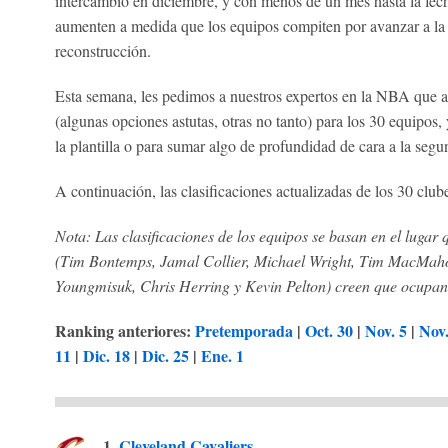
intercambio en diciembre, y con menos de un mes hasta la fech
aumenten a medida que los equipos compiten por avanzar a la
reconstrucción.
Esta semana, les pedimos a nuestros expertos en la NBA que 
(algunas opciones astutas, otras no tanto) para los 30 equipos,
la plantilla o para sumar algo de profundidad de cara a la seg
A continuación, las clasificaciones actualizadas de los 30 club
Nota: Las clasificaciones de los equipos se basan en el lugar
(Tim Bontemps, Jamal Collier, Michael Wright, Tim MacM
Youngmisuk, Chris Herring y Kevin Pelton) creen que ocupan
Ranking anteriores:
Pretemporada
|
Oct. 30
|
Nov. 5
|
Nov.
11
|
Dic. 18
|
Dic. 25
|
Ene. 1
1.
Cleveland Cavaliers