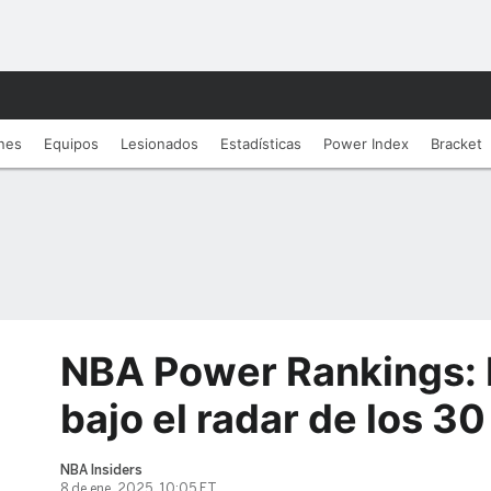
nes
Equipos
Lesionados
Estadí­sticas
Power Index
Bracket
NBA Power Rankings:
bajo el radar de los 3
NBA Insiders
8 de ene, 2025, 10:05 ET