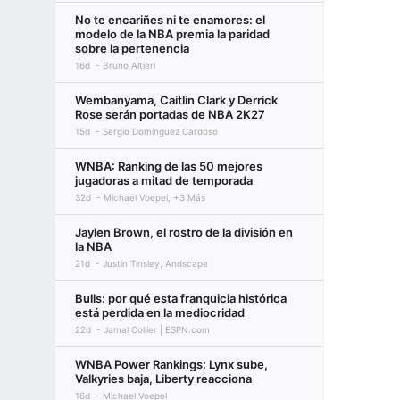
No te encariñes ni te enamores: el
modelo de la NBA premia la paridad
sobre la pertenencia
16d
Bruno Altieri
Wembanyama, Caitlin Clark y Derrick
Rose serán portadas de NBA 2K27
15d
Sergio Domínguez Cardoso
WNBA: Ranking de las 50 mejores
jugadoras a mitad de temporada
32d
Michael Voepel, +3 Más
Jaylen Brown, el rostro de la división en
la NBA
21d
Justin Tinsley, Andscape
Bulls: por qué esta franquicia histórica
está perdida en la mediocridad
22d
Jamal Collier | ESPN.com
WNBA Power Rankings: Lynx sube,
Valkyries baja, Liberty reacciona
16d
Michael Voepel