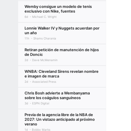
Wemby consigue un modelo de tenis
exclusivo con Nike, fuentes
6d
Michael C. Wright
Lonnie Walker IV y Nuggets acuerdan por
un año
11h
Shams Charania
Retiran petición de manutención de hijos
de Doncic
2d
Dave McMenamin
WNBA: Cleveland Sirens revelan nombre
e imagen de marca
2d
Associated Press
Chris Bosh advierte a Wembanyama
sobre los coágulos sanguíneos
3d
ESPN Digital
Previa de la agencia libre de la NBA de
2027: Un vistazo anticipado al próximo
verano
1d
Bobby Marks