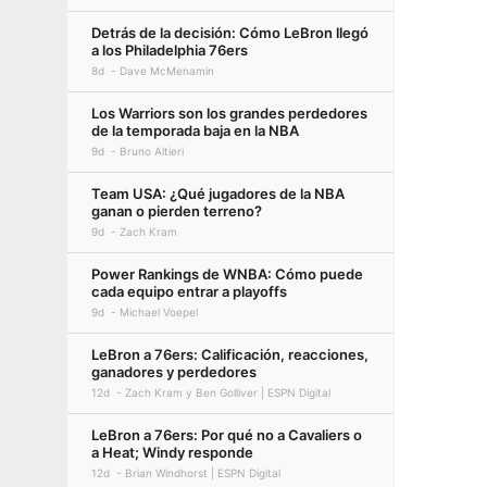
Detrás de la decisión: Cómo LeBron llegó
a los Philadelphia 76ers
8d
Dave McMenamin
Los Warriors son los grandes perdedores
de la temporada baja en la NBA
9d
Bruno Altieri
Team USA: ¿Qué jugadores de la NBA
ganan o pierden terreno?
9d
Zach Kram
Power Rankings de WNBA: Cómo puede
cada equipo entrar a playoffs
9d
Michael Voepel
LeBron a 76ers: Calificación, reacciones,
ganadores y perdedores
12d
Zach Kram y Ben Golliver | ESPN Digital
LeBron a 76ers: Por qué no a Cavaliers o
a Heat; Windy responde
12d
Brian Windhorst | ESPN Digital