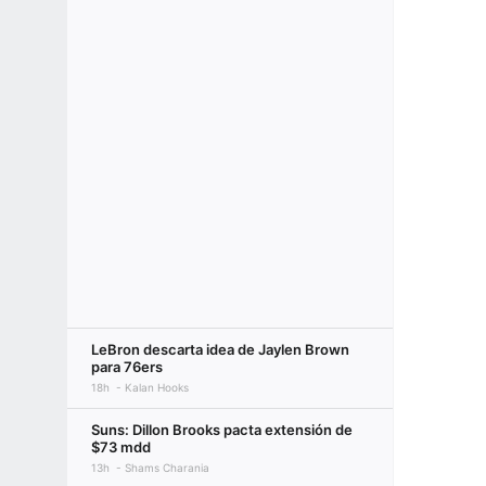
LeBron descarta idea de Jaylen Brown
para 76ers
18h
Kalan Hooks
Suns: Dillon Brooks pacta extensión de
$73 mdd
13h
Shams Charania