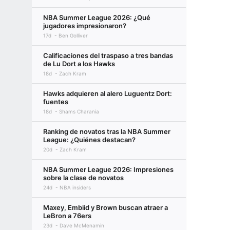
NBA Summer League 2026: ¿Qué
jugadores impresionaron?
17d
Ben Golliver
Calificaciones del traspaso a tres bandas
de Lu Dort a los Hawks
18d
Zach Kram
Hawks adquieren al alero Luguentz Dort:
fuentes
18d
Shams Charania
Ranking de novatos tras la NBA Summer
League: ¿Quiénes destacan?
20d
Zach Kram
NBA Summer League 2026: Impresiones
sobre la clase de novatos
24d
NBA insiders
Maxey, Embiid y Brown buscan atraer a
LeBron a 76ers
23d
Dave McMenamin