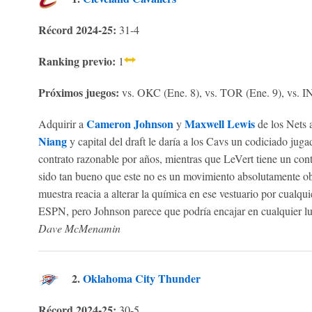
Récord 2024-25:
31-4
Ranking previo:
1
Próximos juegos:
vs. OKC (Ene. 8), vs. TOR (Ene. 9), vs. 
Cameron Johnson
Maxwell Lewis
Adquirir a
y
de los Nets 
Niang
y capital del draft le daría a los Cavs un codiciado jug
contrato razonable por años, mientras que LeVert tiene un cont
sido tan bueno que este no es un movimiento absolutamente obl
muestra reacia a alterar la química en ese vestuario por cualqui
ESPN, pero Johnson parece que podría encajar en cualquier lu
Dave McMenamin
2.
Oklahoma City Thunder
Récord 2024-25:
30-5