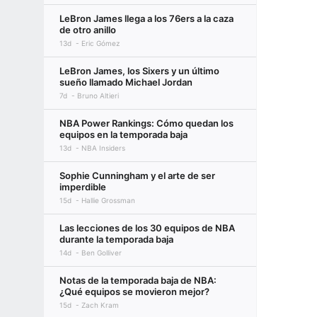
LeBron James llega a los 76ers a la caza
de otro anillo
13d
Eric Gómez
LeBron James, los Sixers y un último
sueño llamado Michael Jordan
7d
Bruno Altieri
NBA Power Rankings: Cómo quedan los
equipos en la temporada baja
13d
NBA Insiders
Sophie Cunningham y el arte de ser
imperdible
15d
Hallie Grossman
Las lecciones de los 30 equipos de NBA
durante la temporada baja
14d
Ben Golliver
Notas de la temporada baja de NBA:
¿Qué equipos se movieron mejor?
15d
Zach Kram