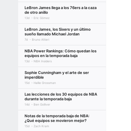
LeBron James llega a los 76ers a la caza
de otro anillo
13d
Eric Gómez
LeBron James, los Sixers y un último
sueño llamado Michael Jordan
7d
Bruno Altieri
NBA Power Rankings: Cómo quedan los
equipos en la temporada baja
13d
NBA Insiders
Sophie Cunningham y el arte de ser
imperdible
15d
Hallie Grossman
Las lecciones de los 30 equipos de NBA
durante la temporada baja
14d
Ben Golliver
Notas de la temporada baja de NBA:
¿Qué equipos se movieron mejor?
15d
Zach Kram