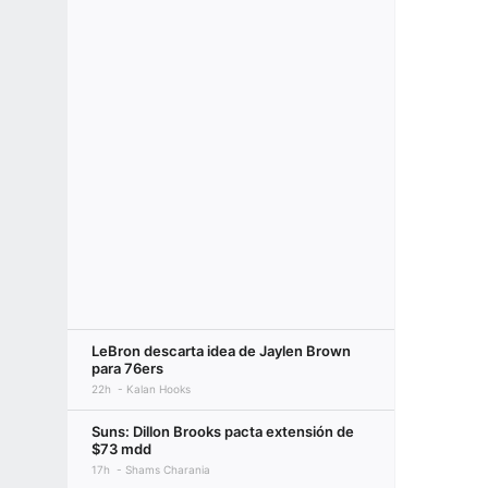
LeBron descarta idea de Jaylen Brown
para 76ers
22h
Kalan Hooks
Suns: Dillon Brooks pacta extensión de
$73 mdd
17h
Shams Charania