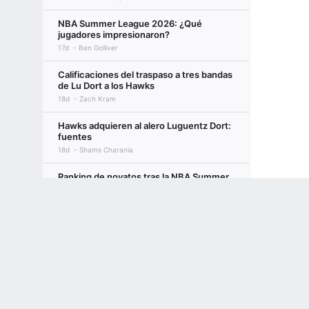
NBA Summer League 2026: ¿Qué
jugadores impresionaron?
17d
Ben Golliver
Calificaciones del traspaso a tres bandas
de Lu Dort a los Hawks
18d
Zach Kram
Hawks adquieren al alero Luguentz Dort:
fuentes
18d
Shams Charania
Ranking de novatos tras la NBA Summer
League: ¿Quiénes destacan?
Terms of Use
Privacy Policy
Your US State Privacy Rights
Children's
20d
Zach Kram
GAMBLING PROBLEM? CALL 1-800-GAMBLER or 1-800-MY-RESET, (800) 32
NBA Summer League 2026: Impresiones
www.mdgamblinghelp.org (MD), 1-800-981-0023 (PR). 21+ and present in most stat
sobre la clase de novatos
24d
NBA insiders
Maxey, Embiid y Brown buscan atraer a
LeBron a 76ers
23d
Dave McMenamin