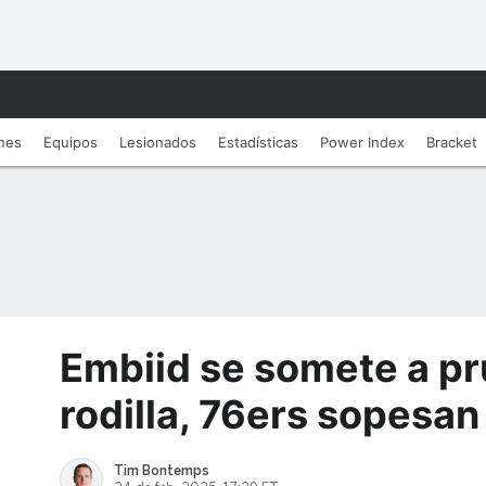
nes
Equipos
Lesionados
Estadí­sticas
Power Index
Bracket
Embiid se somete a p
rodilla, 76ers sopesa
Tim Bontemps