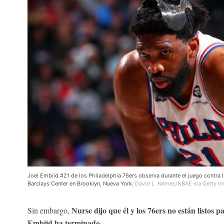
Joel Embiid #21 de los Philadelphia 76ers observa durante el juego contra 
Barclays Center en Brooklyn, Nueva York.
David L. Nemec/NBAE via Getty I
Nurse dijo que él y los 76ers no están listos 
Sin embargo,
Embiid ha terminado.