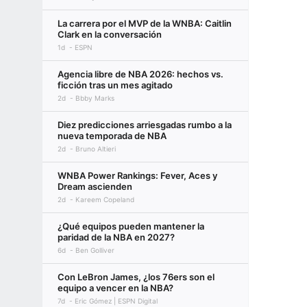
La carrera por el MVP de la WNBA: Caitlin
Clark en la conversación
1d
ESPN
Agencia libre de NBA 2026: hechos vs.
ficción tras un mes agitado
2d
Bbby Marks
Diez predicciones arriesgadas rumbo a la
nueva temporada de NBA
2d
Bruno Altieri
WNBA Power Rankings: Fever, Aces y
Dream ascienden
2d
Kareem Copeland
¿Qué equipos pueden mantener la
paridad de la NBA en 2027?
6d
Ben Golliver
Con LeBron James, ¿los 76ers son el
equipo a vencer en la NBA?
7d
Eric Gómez | ESPN Digital