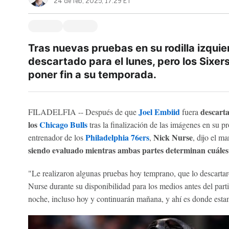
24 de feb, 2025, 17:29 ET
Tras nuevas pruebas en su rodilla izquie
descartado para el lunes, pero los Sixers
poner fin a su temporada.
Joel Embiid
descarta
FILADELFIA -- Después de que
fuera
los
Chicago Bulls
tras la finalización de las imágenes en su pr
Philadelphia 76ers
Nick Nurse
entrenador de los
,
, dijo el ma
siendo evaluado
mientras ambas partes determinan cuáles
"Le realizaron algunas pruebas hoy temprano, que lo descartaro
Nurse durante su disponibilidad para los medios antes del par
noche, incluso hoy y continuarán mañana, y ahí es donde esta