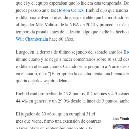
que él y el equipo esperaban que lo hiciera esta temporada. Des
jueves pasado ante los
Boston Celtics
, Embiid dijo que tendría
rodilla para volver al nivel de juego de élite que ha mostrado 
al Jugador Más Valioso de la NBA de 2023 y promediar más p
temporada pasada antes de la lesión, algo que nadie ha hech
Wilt Chamberlain
hace 60 años.
Luego, en la derrota de último segundo del sábado ante los
Br
último cuarto y se negó a hacer comentarios sobre su salud des
rodilla en el tercer cuarto. Cuando se le preguntó a Nurse de
en el cuarto, dijo: "[El grupo en la cancha] tenía una buena i
quería dejarlos seguir adelante".
Embiid está promediando 23.8 puntos, 8.2 rebotes y 4.5 asiste
44.4% en general y un 29.9% desde la línea de 3 puntos, ambo
El jugador de 30 años, quien cumplirá 31 el
Las Fina
mes que viene, firmó una extensión de contrato
a largo plazo en septiembre que lo ató a la