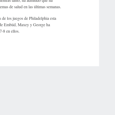
ientras tanto, ha admitido que ha
lemas de salud en las últimas semanas.
 de los juegos de Philadelphia esta
o de Embiid, Maxey y George ha
-8 en ellos.
r Privacy Choices
Contact Us
Disney Ad Sales Site
Work for ESPN
NY (467369) (NY). Call 888-789-7777/visit ccpg.org (CT), or visit
draftkings.com/sportsbook. On behalf of Boot Hill Casino (KS). Pass-thru of per