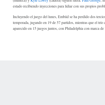
(muñeca) y
Kyle Lowry
(cadera) siguen fuera.
Paul George
, m
estado recibiendo inyecciones para lidiar con sus propios prob
Incluyendo el juego del lunes, Embiid se ha perdido dos tercios
temporada, jugando en 19 de 57 partidos, mientras que el trí
aparecido en 15 juegos juntos, con Philadelphia con marca de 7
 Online Privacy Policy
Interest-Based Ads
About Nielsen Measurement
You
Corrections
7-5050 or visit gamblinghelplinema.org (MA). Call 877-8-HOPENY/text HOPE
es. (18+ DC/KY/NH/PR/WY). Void in ONT. Eligibility restrictions apply. Terms: 
wager tax may apply in IL.
Copyright: © 2026 ESPN Enterprises, LLC. All rights reserved.