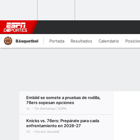
Básquetbol
Portada
Resultados
Calendario
Posicio
Embiid se somete a pruebas de rodilla,
76ers sopesan opciones
1y
Tim Bontemps | ESPN
Knicks vs. 76ers: Prepárate para cada
enfrentamiento en 2026-27
7h
Vincent Goodwill