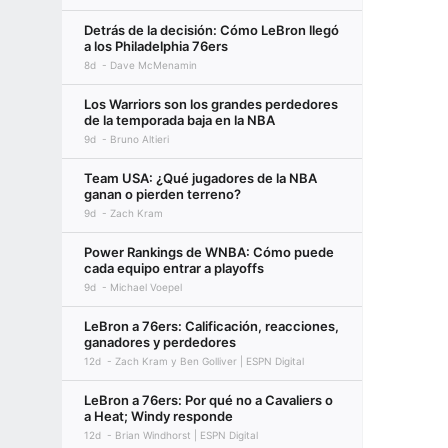
Detrás de la decisión: Cómo LeBron llegó
a los Philadelphia 76ers
8d
Dave McMenamin
Los Warriors son los grandes perdedores
de la temporada baja en la NBA
9d
Bruno Altieri
Team USA: ¿Qué jugadores de la NBA
ganan o pierden terreno?
9d
Zach Kram
Power Rankings de WNBA: Cómo puede
cada equipo entrar a playoffs
9d
Michael Voepel
LeBron a 76ers: Calificación, reacciones,
ganadores y perdedores
12d
Zach Kram y Ben Golliver | ESPN Digital
LeBron a 76ers: Por qué no a Cavaliers o
a Heat; Windy responde
12d
Brian Windhorst | ESPN Digital