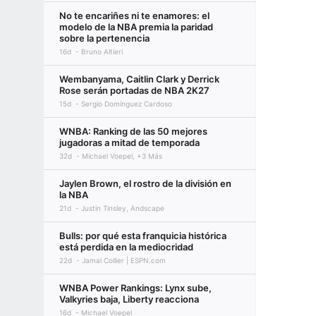
No te encariñes ni te enamores: el
modelo de la NBA premia la paridad
sobre la pertenencia
16d
Bruno Altieri
Wembanyama, Caitlin Clark y Derrick
Rose serán portadas de NBA 2K27
15d
Sergio Domínguez Cardoso
WNBA: Ranking de las 50 mejores
jugadoras a mitad de temporada
32d
Michael Voepel, +3 Más
Jaylen Brown, el rostro de la división en
la NBA
21d
Justin Tinsley, Andscape
Bulls: por qué esta franquicia histórica
está perdida en la mediocridad
22d
Jamal Collier | ESPN.com
WNBA Power Rankings: Lynx sube,
Valkyries baja, Liberty reacciona
16d
Michael Voepel