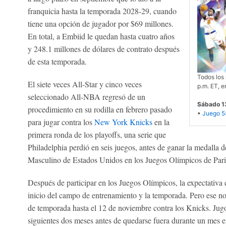
franquicia hasta la temporada 2028-29, cuando
tiene una opción de jugador por $69 millones.
En total, a Embiid le quedan hasta cuatro años
y 248.1 millones de dólares de contrato después
de esta temporada.
Todos los 
El siete veces All-Star y cinco veces
p.m. ET, e
seleccionado All-NBA regresó de un
Sábado 13
procedimiento en su rodilla en febrero pasado
•
Juego 5:
para jugar contra los
New York Knicks
en la
primera ronda de los playoffs, una serie que
Philadelphia perdió en seis juegos, antes de ganar la medalla 
Masculino de Estados Unidos en los Juegos Olímpicos de Pari
Después de participar en los Juegos Olímpicos, la expectativa e
inicio del campo de entrenamiento y la temporada. Pero ese no
de temporada hasta el 12 de noviembre contra los Knicks. Jugó
siguientes dos meses antes de quedarse fuera durante un mes e