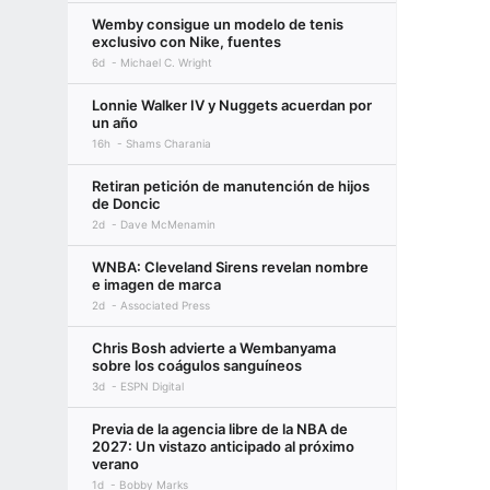
Wemby consigue un modelo de tenis
exclusivo con Nike, fuentes
6d
Michael C. Wright
Lonnie Walker IV y Nuggets acuerdan por
un año
16h
Shams Charania
Retiran petición de manutención de hijos
de Doncic
2d
Dave McMenamin
WNBA: Cleveland Sirens revelan nombre
e imagen de marca
2d
Associated Press
Chris Bosh advierte a Wembanyama
sobre los coágulos sanguíneos
3d
ESPN Digital
Previa de la agencia libre de la NBA de
2027: Un vistazo anticipado al próximo
verano
1d
Bobby Marks