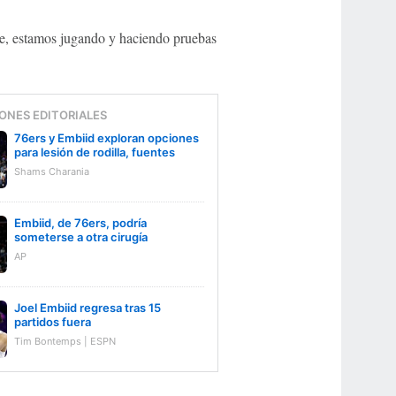
e, estamos jugando y haciendo pruebas
ONES EDITORIALES
76ers y Embiid exploran opciones
para lesión de rodilla, fuentes
Shams Charania
Embiid, de 76ers, podría
someterse a otra cirugía
AP
Joel Embiid regresa tras 15
partidos fuera
Tim Bontemps | ESPN