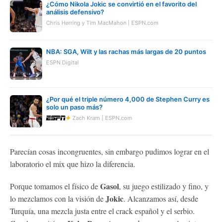
¿Cómo Nikola Jokic se convirtió en el favorito del
análisis defensivo?
Chris Herring y Tim MacMahon | ESPN.com
NBA: SGA, Wilt y las rachas más largas de 20 puntos
ESPN Digital
¿Por qué el triple número 4,000 de Stephen Curry es
solo un paso más?
Zach Kram | ESPN.com
Parecían cosas incongruentes, sin embargo pudimos lograr en el
laboratorio el mix que hizo la diferencia.
Gasol
Porque tomamos el físico de
, su juego estilizado y fino, y
Jokic
lo mezclamos con la visión de
. Alcanzamos así, desde
Turquía, una mezcla justa entre el crack español y el serbio.