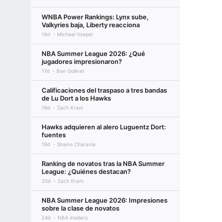
WNBA Power Rankings: Lynx sube,
Valkyries baja, Liberty reacciona
16d
Michael Voepel
NBA Summer League 2026: ¿Qué
jugadores impresionaron?
17d
Ben Golliver
Calificaciones del traspaso a tres bandas
de Lu Dort a los Hawks
18d
Zach Kram
Hawks adquieren al alero Luguentz Dort:
fuentes
18d
Shams Charania
Ranking de novatos tras la NBA Summer
League: ¿Quiénes destacan?
20d
Zach Kram
NBA Summer League 2026: Impresiones
sobre la clase de novatos
24d
NBA insiders