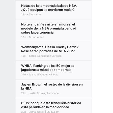
Notas de la temporada baja de NBA:
¿Qué equipos se movieron mejor?
15d
Zach Kram
No te encariñes ni te enamores: el
modelo de la NBA premia la paridad
sobre la pertenencia
16d
Bruno Altieri
Wembanyama, Caitlin Clark y Derrick
Rose serán portadas de NBA 2K27
15d
Sergio Domínguez Cardoso
WNBA: Ranking de las 50 mejores
jugadoras a mitad de temporada
32d
Michael Voepel, +3 Más
Jaylen Brown, el rostro de la división en
la NBA
21d
Justin Tinsley, Andscape
Bulls: por qué esta franquicia histórica
está perdida en la mediocridad
22d
Jamal Collier | ESPN.com