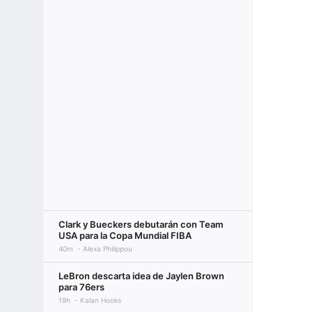
Clark y Bueckers debutarán con Team
USA para la Copa Mundial FIBA
40m
Alexa Philippou
LeBron descarta idea de Jaylen Brown
para 76ers
19h
Kalan Hooks