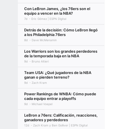
Con LeBron James, ¿los 76ers son el
equipo a vencer en la NBA?
7d
Eric Gómez | ESPN Digital
Detrás de la decisión: Cómo LeBron llegó
a los Philadelphia 76ers
8d
Dave McMenamin
Los Warriors son los grandes perdedores
de la temporada baja en la NBA
9d
Bruno Altieri
Team USA: ¿Qué jugadores de la NBA
ganan o pierden terreno?
9d
Zach Kram
Power Rankings de WNBA: Cómo puede
cada equipo entrar a playoffs
9d
Michael Voepel
LeBron a 76ers: Calificación, reacciones,
ganadores y perdedores
12d
Zach Kram y Ben Golliver | ESPN Digital