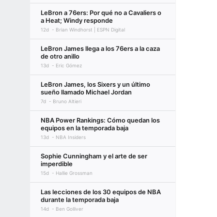
LeBron a 76ers: Por qué no a Cavaliers o
a Heat; Windy responde
12d
Brian Windhorst | ESPN Digital
LeBron James llega a los 76ers a la caza
de otro anillo
13d
Eric Gómez
LeBron James, los Sixers y un último
sueño llamado Michael Jordan
7d
Bruno Altieri
NBA Power Rankings: Cómo quedan los
equipos en la temporada baja
13d
NBA Insiders
Sophie Cunningham y el arte de ser
imperdible
15d
Hallie Grossman
Las lecciones de los 30 equipos de NBA
durante la temporada baja
14d
Ben Golliver