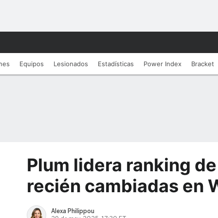
nes
Equipos
Lesionados
Estadí­sticas
Power Index
Bracket
Plum lidera ranking d
recién cambiadas en
Alexa Philippou