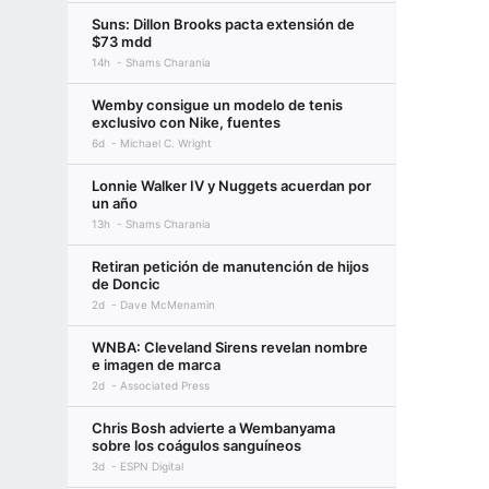
Suns: Dillon Brooks pacta extensión de
$73 mdd
14h
Shams Charania
Wemby consigue un modelo de tenis
exclusivo con Nike, fuentes
6d
Michael C. Wright
Lonnie Walker IV y Nuggets acuerdan por
un año
13h
Shams Charania
Retiran petición de manutención de hijos
de Doncic
2d
Dave McMenamin
WNBA: Cleveland Sirens revelan nombre
e imagen de marca
2d
Associated Press
Chris Bosh advierte a Wembanyama
sobre los coágulos sanguíneos
3d
ESPN Digital