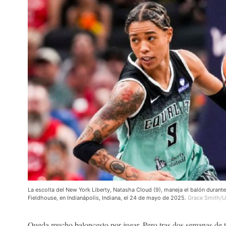
La escolta del New York Liberty, Natasha Cloud (9), maneja el balón durante
Fieldhouse, en Indianápolis, Indiana, el 24 de mayo de 2025.
Grace Smith/U
Queda mucho baloncesto por jugar. Pero tras dos semanas de 