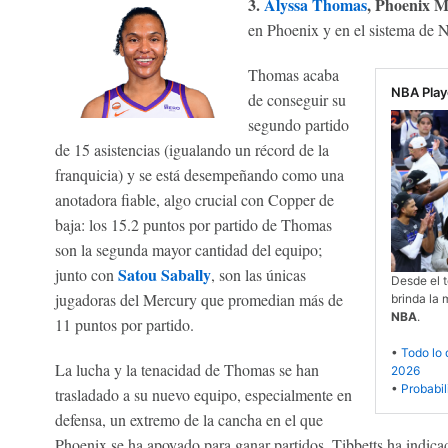
3.
Alyssa Thomas
, Phoenix M
en Phoenix y en el sistema de N
Thomas acaba
NBA Play
de conseguir su
segundo partido
de 15 asistencias (igualando un récord de la
franquicia) y se está desempeñando como una
anotadora fiable, algo crucial con Copper de
baja: los 15.2 puntos por partido de Thomas
son la segunda mayor cantidad del equipo;
Satou Sabally
junto con
, son las únicas
Desde el t
jugadoras del Mercury que promedian más de
brinda la 
NBA
.
11 puntos por partido.
•
Todo lo 
La lucha y la tenacidad de Thomas se han
2026
•
Probabil
trasladado a su nuevo equipo, especialmente en
defensa, un extremo de la cancha en el que
Phoenix se ha apoyado para ganar partidos. Tibbetts ha indic