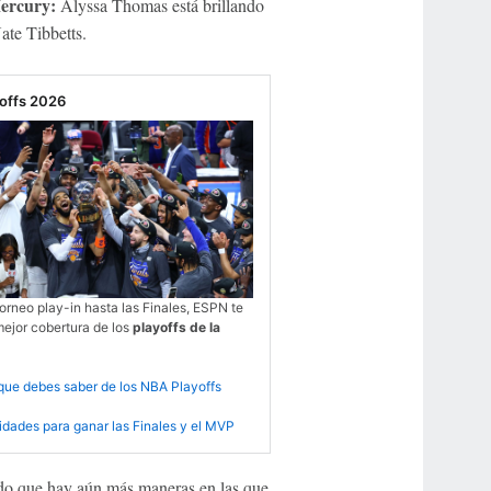
ercury:
Alyssa Thomas está brillando
ate Tibbetts.
offs 2026
orneo play-in hasta las Finales, ESPN te
mejor cobertura de los
playoffs de la
que debes saber de los NBA Playoffs
idades para ganar las Finales y el MVP
ado que hay aún más maneras en las que