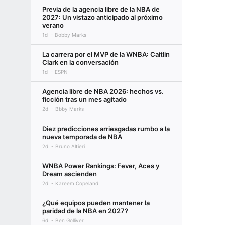
Previa de la agencia libre de la NBA de
2027: Un vistazo anticipado al próximo
verano
1d
Bobby Marks
La carrera por el MVP de la WNBA: Caitlin
Clark en la conversación
1d
ESPN
Agencia libre de NBA 2026: hechos vs.
ficción tras un mes agitado
2d
Bbby Marks
Diez predicciones arriesgadas rumbo a la
nueva temporada de NBA
2d
Bruno Altieri
WNBA Power Rankings: Fever, Aces y
Dream ascienden
2d
Kareem Copeland
¿Qué equipos pueden mantener la
paridad de la NBA en 2027?
6d
Ben Golliver