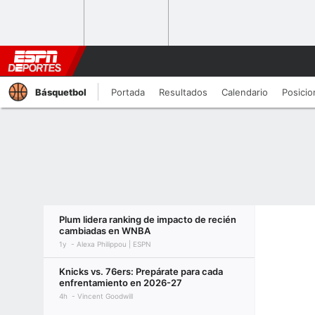
Básquetbol
Portada
Resultados
Calendario
Posicio
Plum lidera ranking de impacto de recién
cambiadas en WNBA
1y
Alexa Philippou | ESPN
Knicks vs. 76ers: Prepárate para cada
enfrentamiento en 2026-27
4h
Vincent Goodwill