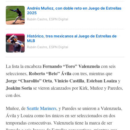
Andrés Muñoz, con doble reto en Juego de Estrellas
2025
Rubén Castro, ESPN Digital
Histórico, tres mexicanos al Juego de Estrellas de
MLB
Rubén Castro, ESPN Digital
Fernando “Toro” Valenzuela
La lista la encabeza
con seis
Roberto “Beto” Ávila
selecciones,
con tres, mientras que
Jorge “Charolito” Orta
Vinicio Castilla
Esteban Loaiza
,
,
y
Joakim Soria
se vieron alcanzados por Kirk, Muñoz y Paredes,
con dos.
Muñoz, de
Seattle Mariners
, y Paredes se unieron a Valenzuela,
Ávila y Loaiza como los únicos en ser seleccionados en dos
temporadas consecutivas. Valenzuela tiene la marca de ser
llamado a seis Juegos de Estrellas consecutivos, mientras que