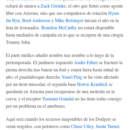
echará de menos a
Zack Greinke
, el otro que firmó como agente
libre con Arizona, sino que sus compañeros de rotación
Hyun-
Jin Ryu
,
Brett Anderson
y
Mike Bolsinger
inician el año en la
lista de lesionados.
Brandon McCarthy
no estará disponible
hasta mediados de campaña en lo que se recupera de una cirugía
Tommy John.
El parte médico añadió nombre tras nombre a lo largo de la
pretemporada. El jardinero izquierdo
Andre Ethier
se fracturó la
pierna derecha tras batear un foul y estará fuera hasta mitad de
año; el guardabosque derecho
Yasiel Puig
se ha visto afectado
por un tirón muscular; el segunda base
Howie Kendrick
se
quedarán en Arizona para recuperarse de una molestia en la
corva; y el receptor
Yasmani Grandal
no las tiene todas consigo
por un problema en el antebrazo.
Aquí será cuando los recursos inagotables de los Dodgers se
verán exigidos, con peloteros como
Chase Utley
,
Justin Turner
,