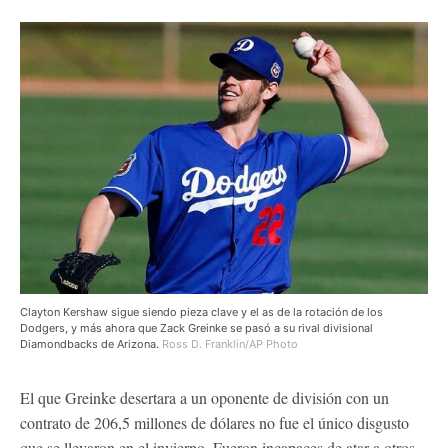
Clayton Kershaw sigue siendo pieza clave y el as de la rotación de los
Dodgers, y más ahora que Zack Greinke se pasó a su rival divisional
Diamondbacks de Arizona.
Ross D. Franklin/AP Photo
El que Greinke desertara a un oponente de división con un
contrato de 206,5 millones de dólares no fue el único disgusto
que se llevaron en el invierno. Fueron incapaces de atar a otros