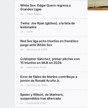
White Sox: Edgar Quero regresa a
Grandes Ligas
2d
Jesse Rogers
Twins: Joe Ryan (glúteo), a la lista de
lesionados
2d
ESPN
Red Sox liga ocho triunfos en frenético
juego ante White Sox
2d
Servicios de ESPN
Cristopher Sánchez, primer pitcher con
15 triunfos en MLB en 2026
2d
Associated Press
Error de fildeo de Marlins contribuye a
jonrón de Ronald Acuña Jr.
2d
Servicios de ESPN
Speier y Wilson, de Mariners,
suspendidos tras altercado
2d
Associated Press