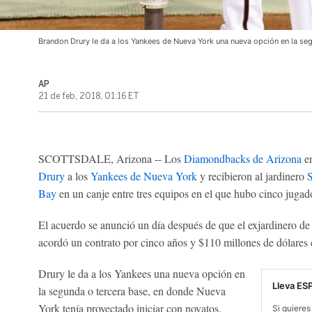
Brandon Drury le da a los Yankees de Nueva York una nueva opción en la se
AP
21 de feb, 2018, 01:16 ET
SCOTTSDALE, Arizona -- Los
Diamondbacks de Arizona
en
Drury
a los
Yankees de Nueva York
y recibieron al jardinero
S
Bay
en un canje entre tres equipos en el que hubo cinco jugad
El acuerdo se anunció un día después de que el exjardinero 
acordó un contrato por cinco años y $110 millones de dólares
Drury le da a los Yankees una nueva opción en
Lleva ES
la segunda o tercera base, en donde Nueva
York tenía proyectado iniciar con novatos.
Si quieres 