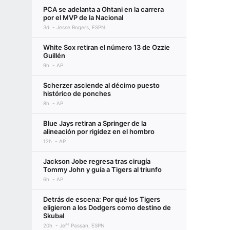
PCA se adelanta a Ohtani en la carrera
por el MVP de la Nacional
3d
Jesse Rogers, ESPN
White Sox retiran el número 13 de Ozzie
Guillén
9h
AP
Scherzer asciende al décimo puesto
histórico de ponches
8h
AP
Blue Jays retiran a Springer de la
alineación por rigidez en el hombro
12h
AP
Jackson Jobe regresa tras cirugía
Tommy John y guía a Tigers al triunfo
6h
AP
Detrás de escena: Por qué los Tigers
eligieron a los Dodgers como destino de
Skubal
20h
Jeff Passan, ESPN