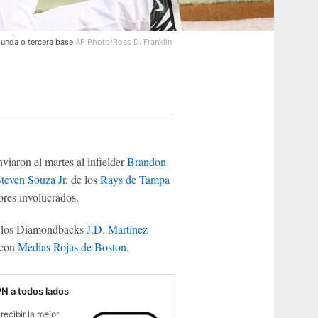
gunda o tercera base
AP Photo/Ross D. Franklin
viaron el martes al infielder
Brandon
teven Souza Jr
. de los
Rays de Tampa
ores involucrados.
de los Diamondbacks
J.D. Martínez
 con
Medias Rojas de Boston
.
PN a todos lados
recibir la mejor