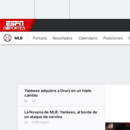
MLB
Portada
Resultados
Calendario
Posiciones
Yankees adquiere a Drury en un triple
cambio
8y
AP
La Novena de MLB: Yankees, al borde de
un ataque de nervios
2d
ESPN Digital