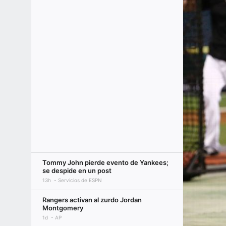
Tommy John pierde evento de Yankees;
se despide en un post
13h
Servicios de ESPN
Rangers activan al zurdo Jordan
Montgomery
1d
AP