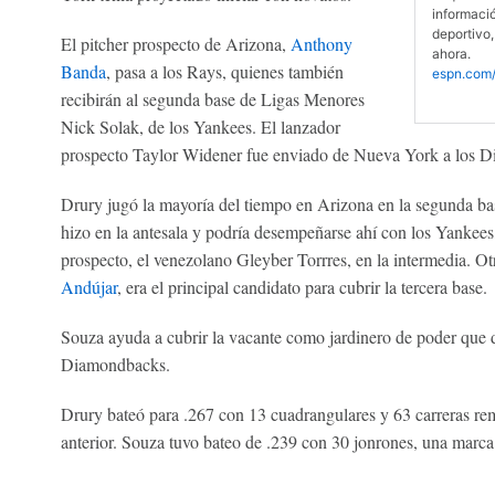
informaci
deportivo,
El pitcher prospecto de Arizona,
Anthony
ahora.
Banda
, pasa a los Rays, quienes también
espn.com/
recibirán al segunda base de Ligas Menores
Nick Solak, de los Yankees. El lanzador
prospecto Taylor Widener fue enviado de Nueva York a los 
Drury jugó la mayoría del tiempo en Arizona en la segunda bas
hizo en la antesala y podría desempeñarse ahí con los Yankees
prospecto, el venezolano Gleyber Torrres, en la intermedia. O
Andújar
, era el principal candidato para cubrir la tercera base.
Souza ayuda a cubrir la vacante como jardinero de poder que d
Diamondbacks.
Drury bateó para .267 con 13 cuadrangulares y 63 carreras r
anterior. Souza tuvo bateo de .239 con 30 jonrones, una marca