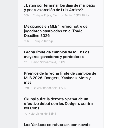
¿Están por terminar los días de mal pago
y poca valoración de Luis Arráez?
16h
Enrique Rojas, Escritor Senior ESPN Digital
Mexicanos en MLB: Termómetro de
jugadores cambiados en el Trade
Deadline 2026
19h
Enrique Ortega
Fecha límite de cambios de MLB: Los
mayores ganadores y perdedores
2d
David Schoenfield, ESPN
Premios de la fecha límite de cambios de
MLB 2026: Dodgers, Yankees, Mets y
más
16h
David Schoenfield, ESPN
Skubal sufre la derrota a pesar de un
efectivo debut con los Dodgers contra
los Cubs
1d
Servicios de ESPN
Los Yankees se refuerzan con novato