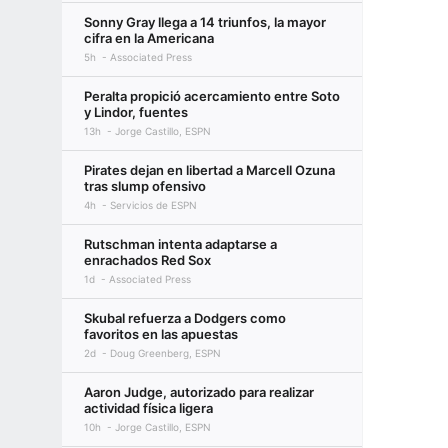
Sonny Gray llega a 14 triunfos, la mayor
cifra en la Americana
5h
Associated Press
Peralta propició acercamiento entre Soto
y Lindor, fuentes
13h
Jorge Castillo, ESPN
Pirates dejan en libertad a Marcell Ozuna
tras slump ofensivo
4h
Servicios de ESPN
Rutschman intenta adaptarse a
enrachados Red Sox
1d
Associated Press
Skubal refuerza a Dodgers como
favoritos en las apuestas
2d
Doug Greenberg, ESPN
Aaron Judge, autorizado para realizar
actividad física ligera
10h
Jorge Castillo, ESPN