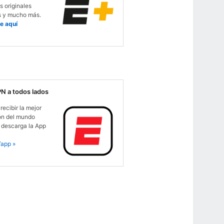
s originales
s y mucho más.
e aquí
PN a todos lados
recibir la mejor
ón del mundo
 descarga la App
app »