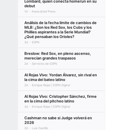
Lombard, quien conecta homerun en su
debut
1d
Associated Press
Análisis de la fecha límite de cambios de
MLB: ¿Son los Red Sox, los Cubs y los
Phillies aspirantes a la Serie Mundial?
¿Qué pensaban los Orioles?
2d
ESPN
Breslow: Red Sox, en pleno ascenso,
merecían grandes traspasos
2d
Servicios de ESPN
Al Rojas Vivo: Yordan Álvarez, sin rival en
la cima del bateo latino
2d
Enrique Rojas | ESPN Digital
Al Rojas Vivo: Cristopher Sánchez, firme
en la cima del pitcheo latino
2d
Enrique Rojas | ESPN Digital
Cashman no sabe si Judge volverá en
2026
2d
Luis Castillo