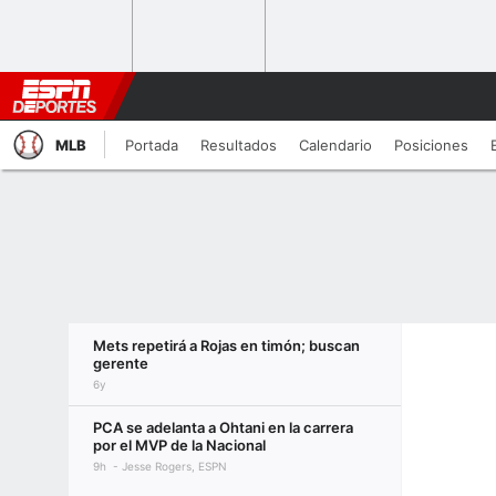
MLB
Portada
Resultados
Calendario
Posiciones
Mets repetirá a Rojas en timón; buscan
gerente
6y
PCA se adelanta a Ohtani en la carrera
por el MVP de la Nacional
9h
Jesse Rogers, ESPN