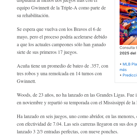
equipo Gwinnett de la Triple-A como parte de
su rehabilitación.
Se espera que vuelva con los Bravos el 6 de
mayo, pero el proceso podría acelerarse debido
a que los actuales campeones sólo han ganado
Consulta 
siete de sus primeros 17 juegos.
2025 del 
•
MLB Play
Acuña tiene un promedio de bateo de .357, con
más
tres robos y una remolcada en 14 turnos con
•
Predicc
Gwinnett.
Woods, de 23 años, no ha lanzado en las Grandes Ligas. Fue i
en noviembre y repartió su temporada con el Mississippi de l
Ha lanzado en seis juegos, uno como abridor, en las menores,
con efectividad de 7.04. Las seis carreras llegaron en sus dos
lanzado 3 2/3 entradas perfectas, con nueve ponches.