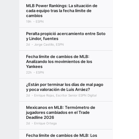
MLB Power Rankings: La situación de
cada equipo tras la fecha límite de
cambios
19h
ESPN
Peralta propició acercamiento entre Soto
y Lindor, fuentes
2d
Jorge Castillo, ESPN
Fecha límite de cambios de MLB:
Analizando los movimientos de los
Yankees
22h
ESPN
¿Están por terminar los días de mal pago
y poca valoración de Luis Arráez?
2d
Enrique Rojas, Escritor Senior ESPN Digital
Mexicanos en MLB: Termómetro de
jugadores cambiados en el Trade
Deadline 2026
2d
Enrique Ortega
Fecha límite de cambios de MLB: Los