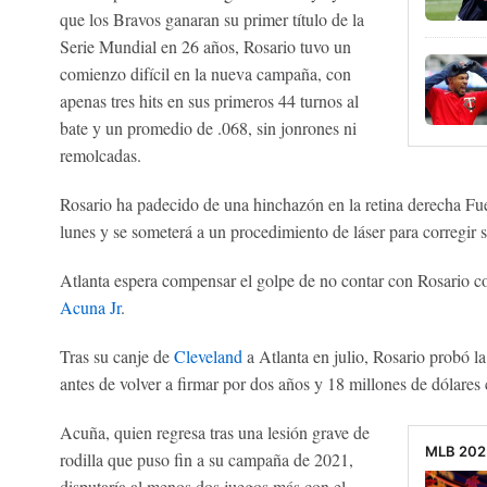
que los Bravos ganaran su primer título de la
Serie Mundial en 26 años, Rosario tuvo un
comienzo difícil en la nueva campaña, con
apenas tres hits en sus primeros 44 turnos al
bate y un promedio de .068, sin jonrones ni
remolcadas.
Rosario ha padecido de una hinchazón en la retina derecha Fue
lunes y se someterá a un procedimiento de láser para corregir s
Atlanta espera compensar el golpe de no contar con Rosario c
Acuna Jr
.
Tras su canje de
Cleveland
a Atlanta en julio, Rosario probó l
antes de volver a firmar por dos años y 18 millones de dólares
Acuña, quien regresa tras una lesión grave de
MLB 2025:
rodilla que puso fin a su campaña de 2021,
disputaría al menos dos juegos más con el