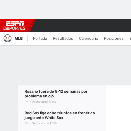
MLB
Portada
Resultados
Calendario
Posiciones
Rosario fuera de 8-12 semanas por
problema en ojo
4y
Associated Press
Red Sox liga ocho triunfos en frenético
juego ante White Sox
6h
Servicios de ESPN