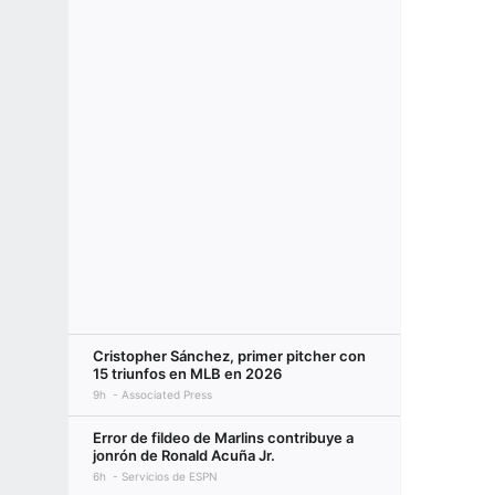
Cristopher Sánchez, primer pitcher con
15 triunfos en MLB en 2026
9h
Associated Press
Error de fildeo de Marlins contribuye a
jonrón de Ronald Acuña Jr.
6h
Servicios de ESPN