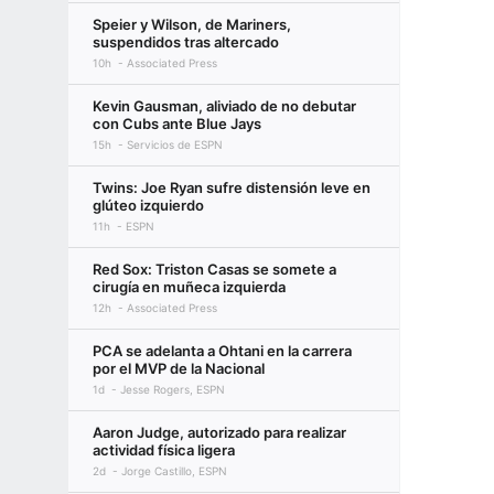
Speier y Wilson, de Mariners,
suspendidos tras altercado
10h
Associated Press
Kevin Gausman, aliviado de no debutar
con Cubs ante Blue Jays
15h
Servicios de ESPN
Twins: Joe Ryan sufre distensión leve en
glúteo izquierdo
11h
ESPN
Red Sox: Triston Casas se somete a
cirugía en muñeca izquierda
12h
Associated Press
PCA se adelanta a Ohtani en la carrera
por el MVP de la Nacional
1d
Jesse Rogers, ESPN
Aaron Judge, autorizado para realizar
actividad física ligera
2d
Jorge Castillo, ESPN